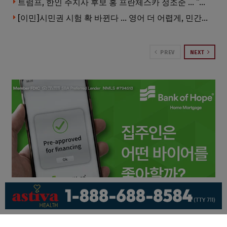
트럼프, 한인 주지사 후보 홍 프란체스카 정조준 … “미치광이다”
[이민]시민권 시험 확 바뀐다 … 영어 더 어렵게, 민간시험 도입 추진
PREV
NEXT