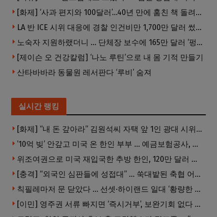
[화제] ‘사과 편지와 100달러’…40년 만에 훔친 책 돌려준 절도범
LA 반 ICE 시위 대응에 경찰 인건비만 1,700만 달러 썼다.
노숙자 지원하랬더니 … 단체장 보수에 165만 달러 ‘펑펑’
[제이슨 오 건강칼럼] ‘나노 루틴’으로 내 몸 기적 만들기
산타바바라 동물원 레서판다 ‘루비’ 숨져
실시간 랭킹
[화제] “내 돈 갚아라” 김원석씨 자택 앞 1인 광대 시위 … 한인 투자사, “108만 달러 못받아”
’10억 빚’ 안갚고 미국 온 한인 부부 … 예금보험공사, 미국서 소송
위조여권으로 미국 재입국한 추방 한인, 120만 달러 은행 사기 행각
[충격] “외국인 심판들에 성접대” … 쑥대밭된 축협 어디까지 추락하나
칙필레마저 문 닫았다 … 선셋·하이랜드 일대 ‘황량한 거리’로
[이민] 영주권 서류 빠지면 ‘즉시거부’, 보완기회 없다 … 이민심사 8월부터 확 바뀐다