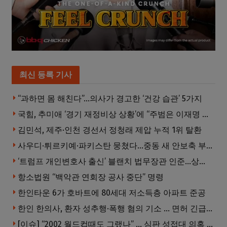
최신 등록 기사
“과하면 몸 해친다”…의사가 경고한 ‘건강 습관’ 5가지
국힘, 추미애 ‘경기 재정비상 상황’에 “주범은 이재명 전 지사”
김민석, 제주·인천 경선서 정청래 제압 누적 1위 탈환
사우디·튀르키예·파키스탄 뭉쳤다…중동 새 안보축 부상하나
‘트럼프 개인변호사 출신’ 블랜치 법무장관 인준…상원 50대49 가결
항소법원 “백악관 연회장 공사 중단” 명령
한인타운 6가 호바트에 80세대 저소득층 아파트 준공
한인 한의사, 환자 성추행·폭행 혐의 기소 … 면허 긴급정지
[이슈] “2002 월드컵때도 그랬나” … 심판 성접대 의혹 해외로 일파만파, 4강 신화까지 불똥