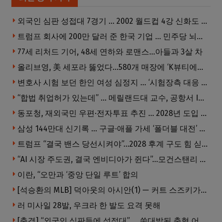
외국인 심판 성접대 7경기 … 2002 월드컵 4강 신화도 흔들
트럼프 회사에 200만 달러 준 한국 기업 … 민주당 뇌물의혹 조사
77세 리처드 기어, 48세 연하와 로맨스…아들과 3살 차
올리브영, 美 세포라 뚫었다…580개 매장에 ‘K뷰티에딧’ 론칭
변호사 시험 보던 한인 여성 심정지 … ‘시험장측 대응 부적절’ 소송
“합법 취업허가 있는데” … 메릴랜드대 교수, 공항서 ICE에 체포, 구금 중
동포청, 재외국민 우편·전자투표 추진 … 2028년 도입 목표
삼성 144만대 신기록 … 구글·애플 가세 ‘폴더블 대전’ 열린다
트럼프 “결국 밴스 당선시켜야”…2028 후계 구도 힘 싣나
“AI 시장 주도권, 결국 엔비디아가 쥔다”…모건스탠리 장담
이란, “오만과 ‘중앙 단일 루트’ 합의
[석승환의 MLB] 덕아웃의 아시안(1) — 커트 스즈키가 우리에게 묻는 것
러 미사일 28발, 우크라 한 발도 요격 못해
[충격] “외국인 심판들에 성접대” … 쑥대밭된 축협 어디까지 추락하나