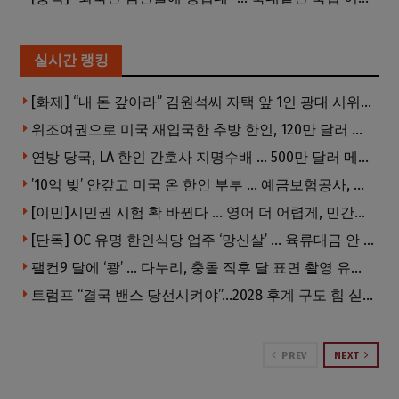
실시간 랭킹
[화제] “내 돈 갚아라” 김원석씨 자택 앞 1인 광대 시위 … 한인 투자사, “108만 달러 못받아”
위조여권으로 미국 재입국한 추방 한인, 120만 달러 은행 사기 행각
연방 당국, LA 한인 간호사 지명수배 … 500만 달러 메디캐어 사기, 선고 직전 한국 도주
’10억 빚’ 안갚고 미국 온 한인 부부 … 예금보험공사, 미국서 소송
[이민]시민권 시험 확 바뀐다 … 영어 더 어렵게, 민간시험 도입 추진
[단독] OC 유명 한인식당 업주 ‘망신살’ … 육류대금 안 갚자 식당서 공개추심
팰컨9 달에 ‘쾅’ … 다누리, 충돌 직후 달 표면 촬영 유일 탐사선
트럼프 “결국 밴스 당선시켜야”…2028 후계 구도 힘 싣나
PREV
NEXT