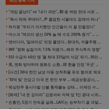
최신 등록 기사
“게임 끝났다” vs “내가 과반”…鄭·金 박빙 전대 서로 우위 주장
“육사 탓에 쿠데타?…尹 졸업한 서울대도 없애야 하나”
허지웅 “우리가 지지했던 인간들이 이 꼴 만들었다”
머스크 “메모리 생산 20% 늘 때 수요 200% 증가” … 반도체 매출 1조달러 눈 앞
엔비디아, ‘알파마요’ 빗장 풀었다…현대차, 자율주행 속도내나
IMF “원화 실질가치 7.5% 저평가…해외 주식투자 영향”
SSI 수급자 40만 명 ‘월 최대 331달러 삭감’ 위기…10만 명은 수급자격 상실
美, 엔화 방어하며 원화도 소환…韓 환율 안정 ‘우군’ 되나
[사건] 30대 한인 남성 아동 성착취물 유포 혐의로 체포
’10억 빚’ 안갚고 미국 온 한인 부부 … 예금보험공사, 미국서 소송
워싱턴주 동시다발 산불 통제불능 상태 … 이재민 수십만명
[화제] “내 돈 갚아라” 김원석씨 자택 앞 1인 광대 시위 … 한인 투자사, “108만 달러 못받아”
손흥민, 5경기 연속골 실패…LAFC는 승부차기 끝 과달라하라 격파