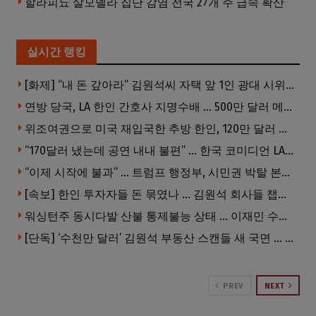
할라피뇨 살모넬라 집단 감염 전국 27개 주 급속 확산
실시간 랭킹
[화제] “내 돈 갚아라” 김원석씨 자택 앞 1인 광대 시위 … 한인 투자사, “108만 달러 못받아”
연방 당국, LA 한인 간호사 지명수배 … 500만 달러 메디캐어 사기, 선고 직전 한국 도주
위조여권으로 미국 재입국한 추방 한인, 120만 달러 은행 사기 행각
“170달러 냈는데 공연 내내 불편” … 한국 코미디언 LA공연, 음향 불량에 외모 비하 개그 논란
“이제 시작에 불과” … 트럼프 행정부, 시민권 박탈 본격화
[속보] 한인 투자자들 돈 묶였나 … 김원석 회사들 챕터7 강제파산·자진파산 잇따라 신청
워싱턴주 동시다발 산불 통제불능 상태 … 이재민 수십만명
[단독] ‘수천만 달러’ 김원석 부동산 스캔들 새 국면 … 한인 투자자들 소송 잇따라 ‘디폴트’ 절차
PREV
NEXT