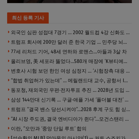
최신 등록 기사
외국인 심판 성접대 7경기 … 2002 월드컵 4강 신화도 흔들
트럼프 회사에 200만 달러 준 한국 기업 … 민주당 뇌물의혹 조사
77세 리처드 기어, 48세 연하와 로맨스…아들과 3살 차
올리브영, 美 세포라 뚫었다…580개 매장에 ‘K뷰티에딧’ 론칭
변호사 시험 보던 한인 여성 심정지 … ‘시험장측 대응 부적절’ 소송
“합법 취업허가 있는데” … 메릴랜드대 교수, 공항서 ICE에 체포, 구금 중
동포청, 재외국민 우편·전자투표 추진 … 2028년 도입 목표
삼성 144만대 신기록 … 구글·애플 가세 ‘폴더블 대전’ 열린다
트럼프 “결국 밴스 당선시켜야”…2028 후계 구도 힘 싣나
“AI 시장 주도권, 결국 엔비디아가 쥔다”…모건스탠리 장담
이란, “오만과 ‘중앙 단일 루트’ 합의
[석승환의 MLB] 덕아웃의 아시안(1) — 커트 스즈키가 우리에게 묻는 것