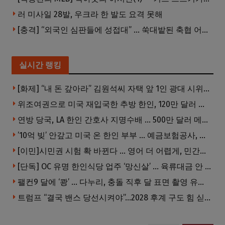
러 미사일 28발, 우크라 한 발도 요격 못해
[충격] “외국인 심판들에 성접대” … 쑥대밭된 축협 어디까지 추락하나
실시간 랭킹
[화제] “내 돈 갚아라” 김원석씨 자택 앞 1인 광대 시위 … 한인 투자사, “108만 달러 못받아”
위조여권으로 미국 재입국한 추방 한인, 120만 달러 은행 사기 행각
연방 당국, LA 한인 간호사 지명수배 … 500만 달러 메디캐어 사기, 선고 직전 한국 도주
’10억 빚’ 안갚고 미국 온 한인 부부 … 예금보험공사, 미국서 소송
[이민]시민권 시험 확 바뀐다 … 영어 더 어렵게, 민간시험 도입 추진
[단독] OC 유명 한인식당 업주 ‘망신살’ … 육류대금 안 갚자 식당서 공개추심
팰컨9 달에 ‘쾅’ … 다누리, 충돌 직후 달 표면 촬영 유일 탐사선
트럼프 “결국 밴스 당선시켜야”…2028 후계 구도 힘 싣나