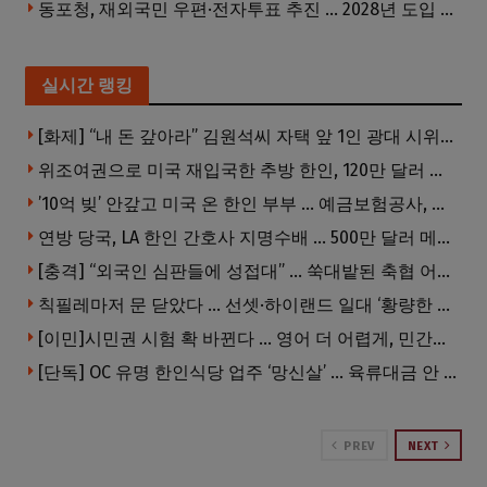
동포청, 재외국민 우편·전자투표 추진 … 2028년 도입 목표
실시간 랭킹
[화제] “내 돈 갚아라” 김원석씨 자택 앞 1인 광대 시위 … 한인 투자사, “108만 달러 못받아”
위조여권으로 미국 재입국한 추방 한인, 120만 달러 은행 사기 행각
’10억 빚’ 안갚고 미국 온 한인 부부 … 예금보험공사, 미국서 소송
연방 당국, LA 한인 간호사 지명수배 … 500만 달러 메디캐어 사기, 선고 직전 한국 도주
[충격] “외국인 심판들에 성접대” … 쑥대밭된 축협 어디까지 추락하나
칙필레마저 문 닫았다 … 선셋·하이랜드 일대 ‘황량한 거리’로
[이민]시민권 시험 확 바뀐다 … 영어 더 어렵게, 민간시험 도입 추진
[단독] OC 유명 한인식당 업주 ‘망신살’ … 육류대금 안 갚자 식당서 공개추심
PREV
NEXT