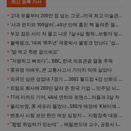
최신 등록 기사
고대 유물부터 200만 점 넘는 그곳…미국 최고 미술관은?
‘사과 편지와 100달러’…40년 만에 훔친 책 돌려준 절도범
부모 잠든 사이 차 몰고 나온 7살·4살 형제…보행자 덮쳐 중태
블랙핑크, ‘데뷔 10주년’ 국중박서 블링크 만난다 “섭섭함 안겨 미안”
“밥 먹고 15분 걸으세요”
“저렴하고 빠르다”… BBC, 한국 의료관광 열풍 주목
英유명 여배우, 큰 교통사고서 기아차 덕에 살았다
외국인 심판 성접대 7경기 … 2002 월드컵 4강 신화도 흔들
트럼프 회사에 200만 달러 준 한국 기업 … 민주당 뇌물의혹 조사
77세 리처드 기어, 48세 연하와 로맨스…아들과 3살 차
올리브영, 美 세포라 뚫었다…580개 매장에 ‘K뷰티에딧’ 론칭
변호사 시험 보던 한인 여성 심정지 … ‘시험장측 대응 부적절’ 소송
“합법 취업허가 있는데” … 메릴랜드대 교수, 공항서 ICE에 체포, 구금 중