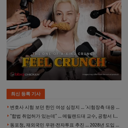
최신 등록 기사
변호사 시험 보던 한인 여성 심정지 … ‘시험장측 대응 부적절’ 소송
“합법 취업허가 있는데” … 메릴랜드대 교수, 공항서 ICE에 체포, 구금 중
동포청, 재외국민 우편·전자투표 추진 … 2028년 도입 목표