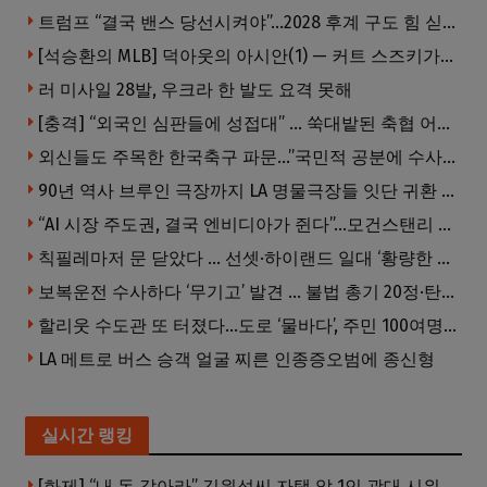
트럼프 “결국 밴스 당선시켜야”…2028 후계 구도 힘 싣나
[석승환의 MLB] 덕아웃의 아시안(1) — 커트 스즈키가 우리에게 묻는 것
러 미사일 28발, 우크라 한 발도 요격 못해
[충격] “외국인 심판들에 성접대” … 쑥대밭된 축협 어디까지 추락하나
외신들도 주목한 한국축구 파문…”국민적 공분에 수사 재개”
90년 역사 브루인 극장까지 LA 명물극장들 잇단 귀환 … 할리웃 경기 살아났다
“AI 시장 주도권, 결국 엔비디아가 쥔다”…모건스탠리 장담
칙필레마저 문 닫았다 … 선셋·하이랜드 일대 ‘황량한 거리’로
보복운전 수사하다 ‘무기고’ 발견 … 불법 총기 20정·탄약 2만 발 압수
할리웃 수도관 또 터졌다…도로 ‘물바다’, 주민 100여명 영향
LA 메트로 버스 승객 얼굴 찌른 인종증오범에 종신형
실시간 랭킹
[화제] “내 돈 갚아라” 김원석씨 자택 앞 1인 광대 시위 … 한인 투자사, “108만 달러 못받아”