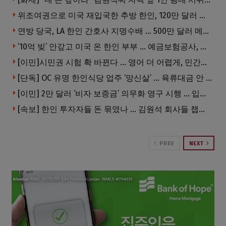
위조여권으로 미국 재입국한 추방 한인, 120만 달러 은행 사기 행각
연방 당국, LA 한인 간호사 지명수배 … 500만 달러 메디캐어 사기, 선고 직전 한국 도주
’10억 빚’ 안갚고 미국 온 한인 부부 … 예금보험공사, 미국서 소송
[이민]시민권 시험 확 바뀐다 … 영어 더 어렵게, 민간시험 도입 추진
[단독] OC 유명 한인식당 업주 ‘망신살’ … 육류대금 안 갚자 식당서 공개추심
[이민] 2만 달러 ‘비자 보증금’ 의무화 영구 시행 … 입국 문턱 더 높아진다.
[속보] 한인 투자자들 돈 묶였나 … 김원석 회사들 챕터7 강제파산·자진파산 잇따라 신청
PREV
NEXT