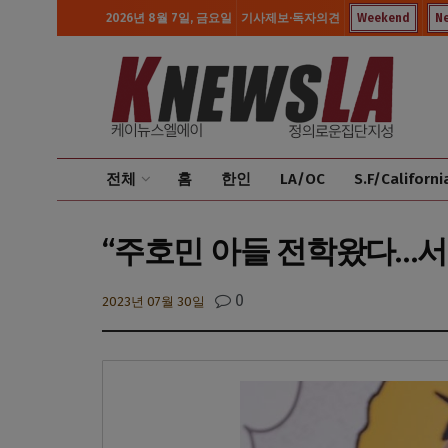
2026년 8월 7일, 금요일
기사제보·독자의견
Weekend
N
전체
홈
한인
LA/OC
S.F/Californi
“주호민 아들 전학왔다…서
0
2023년 07월 30일