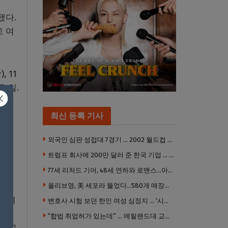
됐다.
고 여
 11
 일.
최신 등록 기사
C는
외국인 심판 성접대 7경기 … 2002 월드컵 4강 신화도 흔들
군은
트럼프 회사에 200만 달러 준 한국 기업 … 민주당 뇌물의혹 조사
당시
77세 리처드 기어, 48세 연하와 로맨스…아들과 3살 차
올리브영, 美 세포라 뚫었다…580개 매장에 ‘K뷰티에딧’ 론칭
 알려
변호사 시험 보던 한인 여성 심정지 … ‘시험장측 대응 부적절’ 소송
 요
“합법 취업허가 있는데” … 메릴랜드대 교수, 공항서 ICE에 체포, 구금 중
 성교