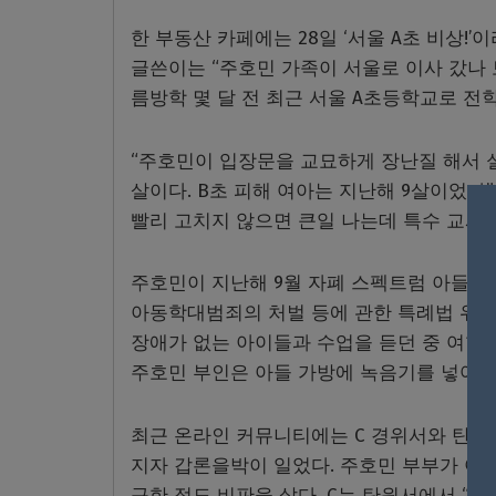
한 부동산 카페에는 28일 ‘서울 A초 비상!
글쓴이는 “주호민 가족이 서울로 이사 갔나 
름방학 몇 달 전 최근 서울 A초등학교로 전
“주호민이 입장문을 교묘하게 장난질 해서 실제
살이다. B초 피해 여아는 지난해 9살이었다”
빨리 고치지 않으면 큰일 나는데 특수 교사
주호민이 지난해 9월 자폐 스펙트럼 아들을 
아동학대범죄의 처벌 등에 관한 특례법 위반
장애가 없는 아이들과 수업을 듣던 중 여학
주호민 부인은 아들 가방에 녹음기를 넣어 등
최근 온라인 커뮤니티에는 C 경위서와 탄원서
지자 갑론을박이 일었다. 주호민 부부가 아
구한 점도 비판을 샀다. C는 탄원서에서 “