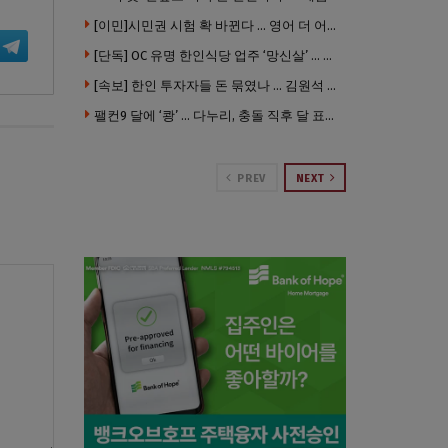
[이민]시민권 시험 확 바뀐다 … 영어 더 어렵게, 민간시험 도입 추진
[단독] OC 유명 한인식당 업주 ‘망신살’ … 육류대금 안 갚자 식당서 공개추심
[속보] 한인 투자자들 돈 묶였나 … 김원석 회사들 챕터7 강제파산·자진파산 잇따라 신청
팰컨9 달에 ‘쾅’ … 다누리, 충돌 직후 달 표면 촬영 유일 탐사선
PREV
NEXT