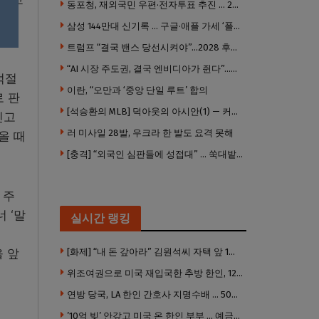
동포청, 재외국민 우편·전자투표 추진 … 2028년 도입 목표
이뤄
삼성 144만대 신기록 … 구글·애플 가세 ‘폴더블 대전’ 열린다
트럼프 “결국 밴스 당선시켜야”…2028 후계 구도 힘 싣나
“AI 시장 주도권, 결국 엔비디아가 쥔다”…모건스탠리 장담
적절
이란, “오만과 ‘중앙 단일 루트’ 합의
로 판
[석승환의 MLB] 덕아웃의 아시안(1) — 커트 스즈키가 우리에게 묻는 것
신고
러 미사일 28발, 우크라 한 발도 요격 못해
올 때
[충격] “외국인 심판들에 성접대” … 쑥대밭된 축협 어디까지 추락하나
 주
 ‘말
실시간 랭킹
디
을 앞
[화제] “내 돈 갚아라” 김원석씨 자택 앞 1인 광대 시위 … 한인 투자사, “108만 달러 못받아”
위조여권으로 미국 재입국한 추방 한인, 120만 달러 은행 사기 행각
연방 당국, LA 한인 간호사 지명수배 … 500만 달러 메디캐어 사기, 선고 직전 한국 도주
’10억 빚’ 안갚고 미국 온 한인 부부 … 예금보험공사, 미국서 소송