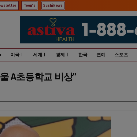
ewsletter
Teen's
SushiNews
a
미국Ⅰ
세계Ⅰ
경제Ⅰ
한국
연예
스포츠
울 A초등학교 비상”