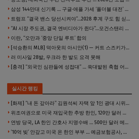
삼성 144만대 신기록 … 구글·애플 가세 ‘폴더블 대전’ 열린다
트럼프 “결국 밴스 당선시켜야”…2028 후계 구도 힘 싣나
“AI 시장 주도권, 결국 엔비디아가 쥔다”…모건스탠리 장담
이란, “오만과 ‘중앙 단일 루트’ 합의
[석승환의 MLB] 덕아웃의 아시안(1) — 커트 스즈키가 우리에게 묻는 것
러 미사일 28발, 우크라 한 발도 요격 못해
[충격] “외국인 심판들에 성접대” … 쑥대밭된 축협 어디까지 추락하나
실시간 랭킹
[화제] “내 돈 갚아라” 김원석씨 자택 앞 1인 광대 시위 … 한인 투자사, “108만 달러 못받아”
위조여권으로 미국 재입국한 추방 한인, 120만 달러 은행 사기 행각
연방 당국, LA 한인 간호사 지명수배 … 500만 달러 메디캐어 사기, 선고 직전 한국 도주
’10억 빚’ 안갚고 미국 온 한인 부부 … 예금보험공사, 미국서 소송