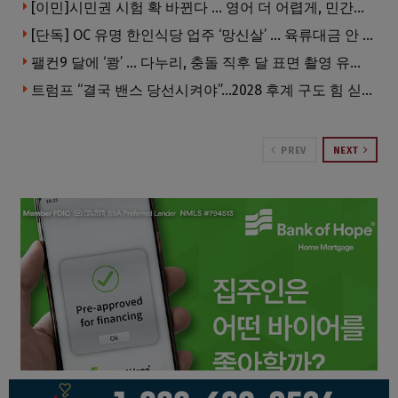
[이민]시민권 시험 확 바뀐다 … 영어 더 어렵게, 민간시험 도입 추진
[단독] OC 유명 한인식당 업주 ‘망신살’ … 육류대금 안 갚자 식당서 공개추심
팰컨9 달에 ‘쾅’ … 다누리, 충돌 직후 달 표면 촬영 유일 탐사선
트럼프 “결국 밴스 당선시켜야”…2028 후계 구도 힘 싣나
PREV
NEXT