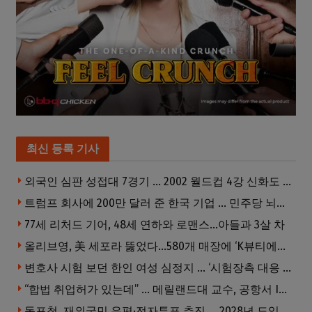
최신 등록 기사
외국인 심판 성접대 7경기 … 2002 월드컵 4강 신화도 흔들
트럼프 회사에 200만 달러 준 한국 기업 … 민주당 뇌물의혹 조사
77세 리처드 기어, 48세 연하와 로맨스…아들과 3살 차
올리브영, 美 세포라 뚫었다…580개 매장에 ‘K뷰티에딧’ 론칭
변호사 시험 보던 한인 여성 심정지 … ‘시험장측 대응 부적절’ 소송
“합법 취업허가 있는데” … 메릴랜드대 교수, 공항서 ICE에 체포, 구금 중
동포청, 재외국민 우편·전자투표 추진 … 2028년 도입 목표