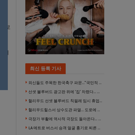
웨이로
에 서
 된
최신 등록 기사
외신들도 주목한 한국축구 파문…”국민적 공분에 수사 재개”
선셋 블루버드 광고판 위에 ‘집’ 차렸다… 넷플릭스 영화 홍보 이색 퍼포먼스
헐리우드 선셋 블루버드 칙필레 임시 휴업… 공사장 담장은 낙서로 뒤덮여
헐리우드힐스서 상수도관 파열… 도로에 물 쏟아져 주민 약 100명 피해
극장가 부활에 역사적 극장도 돌아온다… 웨스트우드 ‘브루인 극장’ 10월 재개장 추진
LA 메트로 버스서 승객 얼굴 흉기로 찌른 증오범죄 피고인, 종신형에 징역 7년 추가 선고