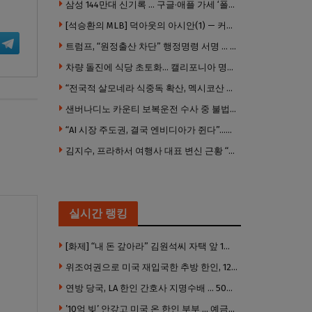
삼성 144만대 신기록 … 구글·애플 가세 ‘폴더블 대전’ 열린다
[석승환의 MLB] 덕아웃의 아시안(1) — 커트 스즈키가 우리에게 묻는 것
트럼프, “원정출산 차단” 행정명령 서명 … 외국 공무원 자녀도 시민권 안준다
차량 돌진에 식당 초토화… 캘리포니아 명물 버거집 “다시 일어설 수 있도록 도와주세요”
“전국적 살모네라 식중독 확산, 멕시코산 할라피뇨”– CDC
샌버나디노 카운티 보복운전 수사 중 불법 총기 20정·탄약 2만 발 압수
“AI 시장 주도권, 결국 엔비디아가 쥔다”…모건스탠리 장담
김지수, 프라하서 여행사 대표 변신 근황 “가볼 만하니…”
실시간 랭킹
[화제] “내 돈 갚아라” 김원석씨 자택 앞 1인 광대 시위 … 한인 투자사, “108만 달러 못받아”
위조여권으로 미국 재입국한 추방 한인, 120만 달러 은행 사기 행각
연방 당국, LA 한인 간호사 지명수배 … 500만 달러 메디캐어 사기, 선고 직전 한국 도주
’10억 빚’ 안갚고 미국 온 한인 부부 … 예금보험공사, 미국서 소송