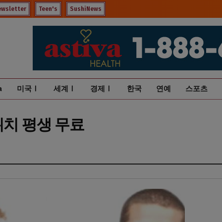
ewsletter
Teen's
SushiNews
a
미국Ⅰ
세계Ⅰ
경제Ⅰ
한국
연예
스포츠
위치 평생 무료