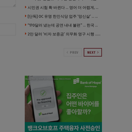
시민권 시험 확 바뀐다 … 영어 더 어렵게, 민간시험 도입 추진
[단독] OC 유명 한인식당 업주 ‘망신살’ … 육류대금 안 갚자 식당서 공개추심
“170달러 냈는데 공연 내내 불편” … 한국 코미디언 LA공연, 음향 불량에 외모 비하 개그 논란
2만 달러 ‘비자 보증금’ 의무화 영구 시행 … 입국 문턱 더 높아진다.
PREV
NEXT