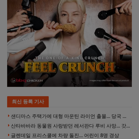
최신 등록 기사
샌디마스 주택가에 대형 마운틴 라이언 출몰… 당국 긴급 대응, 주민 접근 자제 당부
산타바바라 동물원 사랑받던 레서판다 루비 사망… 갓 태어난 새끼 2마리 잃은 지 수주 만
글렌데일 프리스쿨에 차량 돌진… 어린이 8명 경상