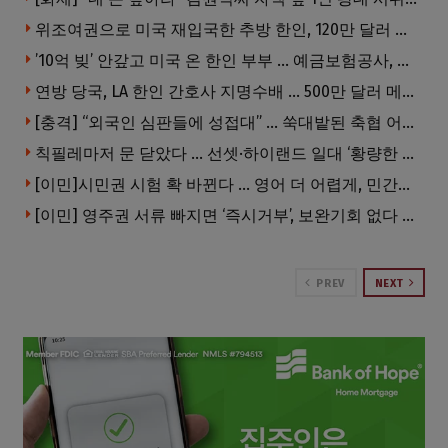
위조여권으로 미국 재입국한 추방 한인, 120만 달러 은행 사기 행각
’10억 빚’ 안갚고 미국 온 한인 부부 … 예금보험공사, 미국서 소송
연방 당국, LA 한인 간호사 지명수배 … 500만 달러 메디캐어 사기, 선고 직전 한국 도주
[충격] “외국인 심판들에 성접대” … 쑥대밭된 축협 어디까지 추락하나
칙필레마저 문 닫았다 … 선셋·하이랜드 일대 ‘황량한 거리’로
[이민]시민권 시험 확 바뀐다 … 영어 더 어렵게, 민간시험 도입 추진
[이민] 영주권 서류 빠지면 ‘즉시거부’, 보완기회 없다 … 이민심사 8월부터 확 바뀐다
PREV
NEXT