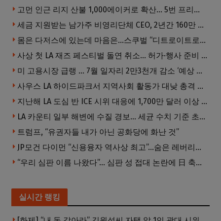
고먼 인근 리지 산불 1,000에이커로 확산… 5번 프리웨이 양방향 전면 폐쇄
세금 지원받는 남가주 비영리단체 CEO, 2년간 160만 달러 이상 받아… 미사용 휴가수당만 수십만 달러
몸은 다저스에 있는데 마음은…스쿠벌 “디트로이트로 돌아가고파”
사상 첫 LA 재즈 페스티벌 돌연 취소… 허가·행사 준비 문제로 일정 변경
미 고용시장 급랭 … 7월 일자리 2만3천개 감소 ‘예상 밖 쇼크’
사우스 LA 하이드파크서 지역사회 활동가 대낮 총격 사망… 용의자 도주
지난해 LA 도심 반 ICE 시위 대응에 1,700만 달러 이상 지출… LAPD, 대규모 시위 대비 강화 필요
LA 카운티 일부 해변에 수질 경보… 세균 수치 기준 초과, 입수 자제 당부
트럼프, “유권자들 내가 아닌 공화당에 화난 것”
JP모건 다이먼 “신용융자 역사상 최고”…숨은 레버리지 경고
“우리 심판 이름 나왔다”… 심판 성 접대 논란에 日 축구계 발칵
실시간 랭킹
[화제] “내 돈 갚아라” 김원석씨 자택 앞 1인 광대 시위 … 한인 투자사, “108만 달러 못받아”