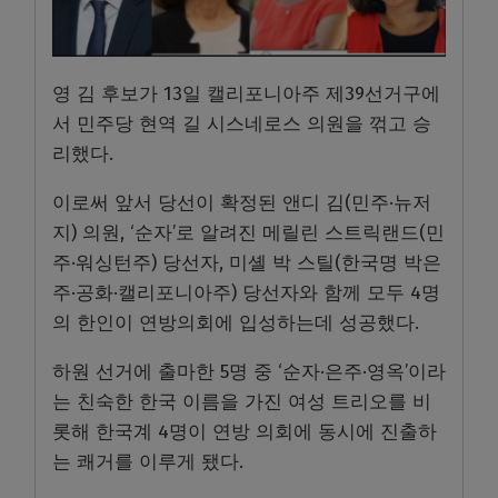
영 김 후보가 13일 캘리포니아주 제39선거구에
서 민주당 현역 길 시스네로스 의원을 꺾고 승
리했다.
이로써 앞서 당선이 확정된 앤디 김(민주·뉴저
지) 의원, ‘순자’로 알려진 메릴린 스트릭랜드(민
주·워싱턴주) 당선자, 미셸 박 스틸(한국명 박은
주·공화·캘리포니아주) 당선자와 함께 모두 4명
의 한인이 연방의회에 입성하는데 성공했다.
하원 선거에 출마한 5명 중 ‘순자·은주·영옥’이라
는 친숙한 한국 이름을 가진 여성 트리오를 비
롯해 한국계 4명이 연방 의회에 동시에 진출하
는 쾌거를 이루게 됐다.