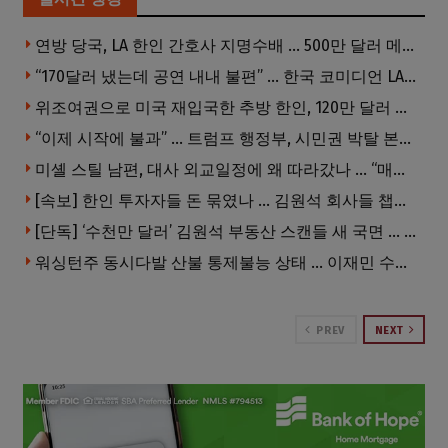
연방 당국, LA 한인 간호사 지명수배 … 500만 달러 메디캐어 사기, 선고 직전 한국 도주
“170달러 냈는데 공연 내내 불편” … 한국 코미디언 LA공연, 음향 불량에 외모 비하 개그 논란
위조여권으로 미국 재입국한 추방 한인, 120만 달러 은행 사기 행각
“이제 시작에 불과” … 트럼프 행정부, 시민권 박탈 본격화
미셸 스틸 남편, 대사 외교일정에 왜 따라갔나 … “매우 이례적”
[속보] 한인 투자자들 돈 묶였나 … 김원석 회사들 챕터7 강제파산·자진파산 잇따라 신청
[단독] ‘수천만 달러’ 김원석 부동산 스캔들 새 국면 … 한인 투자자들 소송 잇따라 ‘디폴트’ 절차
워싱턴주 동시다발 산불 통제불능 상태 … 이재민 수십만명
PREV
NEXT