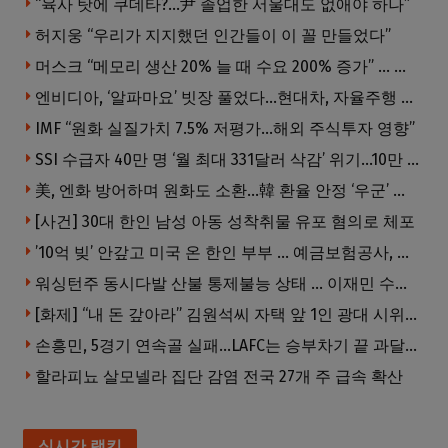
“육사 탓에 쿠데타?…尹 졸업한 서울대도 없애야 하나”
허지웅 “우리가 지지했던 인간들이 이 꼴 만들었다”
머스크 “메모리 생산 20% 늘 때 수요 200% 증가” … 반도체 매출 1조달러 눈 앞
엔비디아, ‘알파마요’ 빗장 풀었다…현대차, 자율주행 속도내나
IMF “원화 실질가치 7.5% 저평가…해외 주식투자 영향”
SSI 수급자 40만 명 ‘월 최대 331달러 삭감’ 위기…10만 명은 수급자격 상실
美, 엔화 방어하며 원화도 소환…韓 환율 안정 ‘우군’ 되나
[사건] 30대 한인 남성 아동 성착취물 유포 혐의로 체포
’10억 빚’ 안갚고 미국 온 한인 부부 … 예금보험공사, 미국서 소송
워싱턴주 동시다발 산불 통제불능 상태 … 이재민 수십만명
[화제] “내 돈 갚아라” 김원석씨 자택 앞 1인 광대 시위 … 한인 투자사, “108만 달러 못받아”
손흥민, 5경기 연속골 실패…LAFC는 승부차기 끝 과달라하라 격파
할라피뇨 살모넬라 집단 감염 전국 27개 주 급속 확산
실시간 랭킹