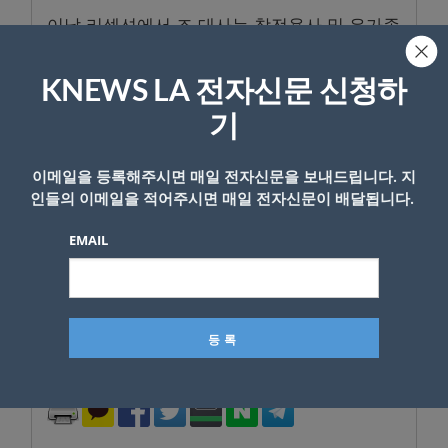
이날 리셉션에서 조 대사는 참전용사 및 유가족
에 평화의 사도 메달을 수여했다. 지난 3월 작고
한 로버트 세네월드 전 한미연합사령관의 손자
KNEWS LA 전자신문 신청하
코너 쿼태넌스 씨와 한국전 참전용사인 제임스
기
딕스 미 육군 하사가 메달을 받았다.
이메일을 등록해주시면 매일 전자신문을 보내드립니다. 지
아울러 행사에는 지난 4월 윤석열 대통령 국빈
인들의 이메일을 적어주시면 매일 전자신문이 배달됩니다.
방문 당시 환영 무대를 했던 뉴저지 한국학교
어린이 합창단 소속 한인 청소년들이 아리랑을
EMAIL
비롯한 합창을 선뵀다. 이와 함께 7월27일을 상
징하는 오후 7시27분에 촛불 켜기 이벤트도 열
었다.
- Copyright © KNEWSLA.COM, 무단 전재 및 재배포 금지