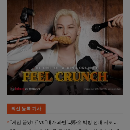
최신 등록 기사
“게임 끝났다” vs “내가 과반”…鄭·金 박빙 전대 서로 우위 주장