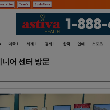
ewsletter
Teen's
SushiNews
a
미국Ⅰ
세계Ⅰ
경제Ⅰ
한국
연예
스포츠
시니어 센터 방문