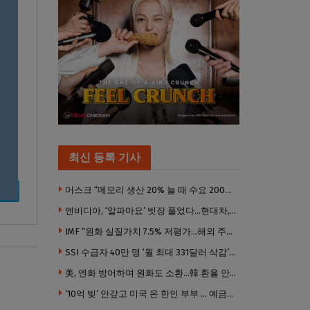
 의견
최신 등록 기사
머스크 “메모리 생산 20% 늘 때 수요 200% 증가” … 반도체 매출 1조달러 눈 앞
엔비디아, ‘알파마요’ 빗장 풀었다…현대차, 자율주행 속도내나
IMF “원화 실질가치 7.5% 저평가…해외 주식투자 영향”
SSI 수급자 40만 명 ‘월 최대 331달러 삭감’ 위기…10만 명은 수급자격 상실
美, 엔화 방어하며 원화도 소환…韓 환율 안정 ‘우군’ 되나
’10억 빚’ 안갚고 미국 온 한인 부부 … 예금보험공사, 미국서 소송