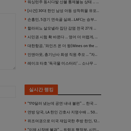
워싱턴주 동시다발 산불 통제불능 상태 … 이재민 수십만명
[사건] 30대 한인 남성 아동 성착취물 유포 혐의로 체포
손흥민, 5경기 연속골 실패…LAFC는 승부차기 끝 과달라하라 격파
할라피뇨 살모넬라 집단 감염 전국 27개 주 급속 확산
시민권 시험 확 바뀐다 … 영어 더 어렵게, 민간시험 도입 추진
대한항공, ‘와인즈 온 더 윙(Wines on the Wing) 2026’ 5개 부문 수상
인앤아웃, 총기난사 희생 직원 추모 … “자신의 매장 운영이 꿈이었다”
레이크 타호 ‘독극물 미스터리’ … 소나무 연쇄테러, 범인 오리무중
실시간 랭킹
“170달러 냈는데 공연 내내 불편” … 한국 코미디언 LA공연, 음향 불량에 외모 비하 개그 논란
연방 당국, LA 한인 간호사 지명수배 … 500만 달러 메디캐어 사기, 선고 직전 한국 도주
위조여권으로 미국 재입국한 추방 한인, 120만 달러 은행 사기 행각
“이제 시작에 불과” … 트럼프 행정부, 시민권 박탈 본격화