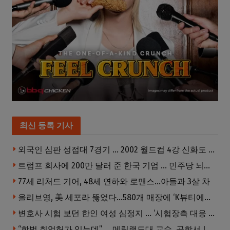
최신 등록 기사
외국인 심판 성접대 7경기 … 2002 월드컵 4강 신화도 흔들
트럼프 회사에 200만 달러 준 한국 기업 … 민주당 뇌물의혹 조사
77세 리처드 기어, 48세 연하와 로맨스…아들과 3살 차
올리브영, 美 세포라 뚫었다…580개 매장에 ‘K뷰티에딧’ 론칭
변호사 시험 보던 한인 여성 심정지 … ‘시험장측 대응 부적절’ 소송
“합법 취업허가 있는데” … 메릴랜드대 교수, 공항서 ICE에 체포, 구금 중