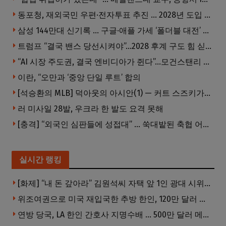
동포청, 재외국민 우편·전자투표 추진 … 2028년 도입 목표
삼성 144만대 신기록 … 구글·애플 가세 ‘폴더블 대전’ 열린다
트럼프 “결국 밴스 당선시켜야”…2028 후계 구도 힘 싣나
“AI 시장 주도권, 결국 엔비디아가 쥔다”…모건스탠리 장담
이란, “오만과 ‘중앙 단일 루트’ 합의
[석승환의 MLB] 덕아웃의 아시안(1) — 커트 스즈키가 우리에게 묻는 것
러 미사일 28발, 우크라 한 발도 요격 못해
[충격] “외국인 심판들에 성접대” … 쑥대밭된 축협 어디까지 추락하나
실시간 랭킹
[화제] “내 돈 갚아라” 김원석씨 자택 앞 1인 광대 시위 … 한인 투자사, “108만 달러 못받아”
위조여권으로 미국 재입국한 추방 한인, 120만 달러 은행 사기 행각
연방 당국, LA 한인 간호사 지명수배 … 500만 달러 메디캐어 사기, 선고 직전 한국 도주