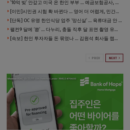
’10억 빚’ 안갚고 미국 온 한인 부부 … 예금보험공사, 미국서 소송
[이민]시민권 시험 확 바뀐다 … 영어 더 어렵게, 민간시험 도입 추진
[단독] OC 유명 한인식당 업주 ‘망신살’ … 육류대금 안 갚자 식당서 공개추심
팰컨9 달에 ‘쾅’ … 다누리, 충돌 직후 달 표면 촬영 유일 탐사선
[속보] 한인 투자자들 돈 묶였나 … 김원석 회사들 챕터7 강제파산·자진파산 잇따라 신청
PREV
NEXT