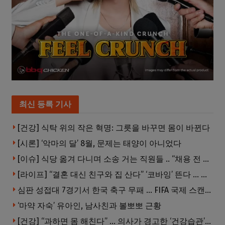
최신 등록 기사
[건강] 식탁 위의 작은 혁명: 그릇을 바꾸면 몸이 바뀐다
[시론] ‘악마의 달’ 8월, 문제는 태양이 아니었다
[이슈] 식당 옮겨 다니며 소송 거는 직원들 .. “채용 전 반드시 확인해야”
[라이프] “결혼 대신 친구와 집 산다” ‘코바잉’ 뜬다 … 내 집 마련 공식 바뀌었다
심판 성접대 7경기서 한국 축구 무패 … FIFA 국제 스캔들 번지나
‘마약 자숙’ 유아인, 남사친과 볼뽀뽀 근황
[건강] “과하면 몸 해친다” … 의사가 경고한 ‘건강습관’ 5가지