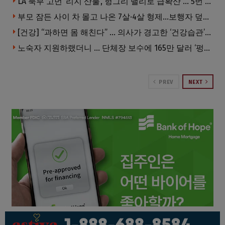
LA 북부 고먼 ‘리지 산불’, 헝그리 밸리로 급확산 … 5번 Fwy 양방향 전면 폐쇄
부모 잠든 사이 차 몰고 나온 7살·4살 형제…보행자 덮쳐 중태
[건강] “과하면 몸 해친다” … 의사가 경고한 ‘건강습관’ 5가지
노숙자 지원하랬더니 … 단체장 보수에 165만 달러 ‘펑펑’
PREV
NEXT