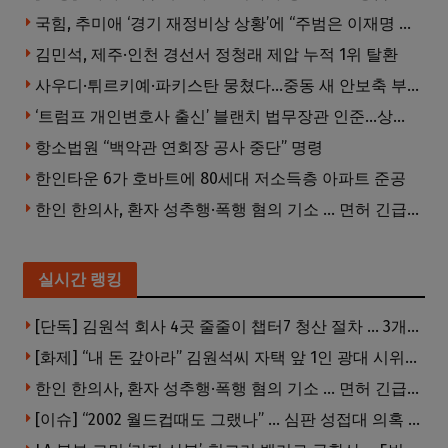
국힘, 추미애 ‘경기 재정비상 상황’에 “주범은 이재명 전 지사”
김민석, 제주·인천 경선서 정청래 제압 누적 1위 탈환
사우디·튀르키예·파키스탄 뭉쳤다…중동 새 안보축 부상하나
‘트럼프 개인변호사 출신’ 블랜치 법무장관 인준…상원 50대49 가결
항소법원 “백악관 연회장 공사 중단” 명령
한인타운 6가 호바트에 80세대 저소득층 아파트 준공
한인 한의사, 환자 성추행·폭행 혐의 기소 … 면허 긴급정지
실시간 랭킹
[단독] 김원석 회사 4곳 줄줄이 챕터7 청산 절차 … 3개 법인 같은 날 동시 파산 신청
[화제] “내 돈 갚아라” 김원석씨 자택 앞 1인 광대 시위 … 한인 투자사, “108만 달러 못받아”
한인 한의사, 환자 성추행·폭행 혐의 기소 … 면허 긴급정지
[이슈] “2002 월드컵때도 그랬나” … 심판 성접대 의혹 해외로 일파만파, 4강 신화까지 불똥