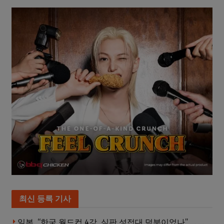
최신 등록 기사
일본, “한국 월드컵 4강, 심판 성접대 덕분이었나” … 의혹눈덩이