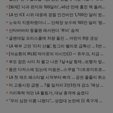
[화제] ‘사과 편지와 100달러’…40년 만에 훔친 책 돌려준 절도범
LA 반 ICE 시위 대응에 경찰 인건비만 1,700만 달러 썼다.
노숙자 지원하랬더니 … 단체장 보수에 165만 달러 ‘펑펑’
산타바바라 동물원 레서판다 ‘루비’ 숨져
글렌데일 프리스쿨에 차량 돌진 … 어린이 8명 경상
LA 북부 고먼 ‘리지 산불’, 헝그리 밸리로 급확산 … 5번 Fwy 양방향 전면 폐쇄
[석승환의 MLB] 덕아웃의 아시안(2) — 쥬우크, 지금 괜찮아요?
부모 잠든 사이 차 몰고 나온 7살·4살 형제…보행자 덮쳐 중태
몸은 다저스에 있는데 마음은…스쿠벌 “디트로이트로 돌아가고파”
LA 첫 재즈 페스티벌 시작부터 삐걱 … 공연 줄줄이 취소
미 고용시장 급랭 … 7월 일자리 2만3천개 감소 ‘예상 밖 쇼크’
거리폭력 막던 LA 활동가, 대낮 총격에 숨졌다
“우리 심판 이름 나왔다”… 성접대 논란에 日 축구계 발칵