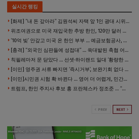
실시간 랭킹
[화제] “내 돈 갚아라” 김원석씨 자택 앞 1인 광대 시위 … 한인 투자사, “108만 달러 못받아”
위조여권으로 미국 재입국한 추방 한인, 120만 달러 은행 사기 행각
’10억 빚’ 안갚고 미국 온 한인 부부 … 예금보험공사, 미국서 소송
[충격] “외국인 심판들에 성접대” … 쑥대밭된 축협 어디까지 추락하나
칙필레마저 문 닫았다 … 선셋·하이랜드 일대 ‘황량한 거리’로
[이민] 영주권 서류 빠지면 ‘즉시거부’, 보완기회 없다 … 이민심사 8월부터 확 바뀐다
[이민]시민권 시험 확 바뀐다 … 영어 더 어렵게, 민간시험 도입 추진
트럼프, 한인 주지사 후보 홍 프란체스카 정조준 … “미치광이다”
PREV
NEXT