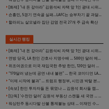
[화제] “내 돈 갚아라” 김원석씨 자택 앞 1인 광대 시위 … 한인 투자사, “108만 달러 못받아”
손흥민, 5경기 연속골 실패…LAFC는 승부차기 끝 과달라하라 격파
할라피뇨 살모넬라 집단 감염 전국 27개 주 급속 확산
실시간 랭킹
[화제] “내 돈 갚아라” 김원석씨 자택 앞 1인 광대 시위 … 한인 투자사, “108만 달러 못받아”
연방 당국, LA 한인 간호사 지명수배 … 500만 달러 메디캐어 사기, 선고 직전 한국 도주
위조여권으로 미국 재입국한 추방 한인, 120만 달러 은행 사기 행각
“170달러 냈는데 공연 내내 불편” … 한국 코미디언 LA공연, 음향 불량에 외모 비하 개그 논란
“이제 시작에 불과” … 트럼프 행정부, 시민권 박탈 본격화
[속보] 한인 투자자들 돈 묶였나 … 김원석 회사들 챕터7 강제파산·자진파산 잇따라 신청
[단독] ‘수천만 달러’ 김원석 부동산 스캔들 새 국면 … 한인 투자자들 소송 잇따라 ‘디폴트’ 절차
워싱턴주 동시다발 산불 통제불능 상태 … 이재민 수십만명