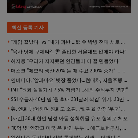
최신 등록 기사
“게임 끝났다” vs “내가 과반”…鄭·金 박빙 전대 서로 우위 주장
“육사 탓에 쿠데타?…尹 졸업한 서울대도 없애야 하나”
허지웅 “우리가 지지했던 인간들이 이 꼴 만들었다”
머스크 “메모리 생산 20% 늘 때 수요 200% 증가” … 반도체 매출 1조달러 눈 앞
엔비디아, ‘알파마요’ 빗장 풀었다…현대차, 자율주행 속도내나
IMF “원화 실질가치 7.5% 저평가…해외 주식투자 영향”
SSI 수급자 40만 명 ‘월 최대 331달러 삭감’ 위기…10만 명은 수급자격 상실
美, 엔화 방어하며 원화도 소환…韓 환율 안정 ‘우군’ 되나
[사건] 30대 한인 남성 아동 성착취물 유포 혐의로 체포
’10억 빚’ 안갚고 미국 온 한인 부부 … 예금보험공사, 미국서 소송
워싱턴주 동시다발 산불 통제불능 상태 … 이재민 수십만명