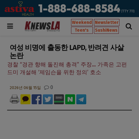
Weekend
Newsletter
Teen's
SushiNews
여성 비명에 출동한 LAPD, 반려견 사살
논란
경찰 “경관 향해 돌진해 총격” 주장… 가족은 고펀
드미 개설해 ‘제임슨을 위한 정의’ 호소
0
2026년 06월 15일