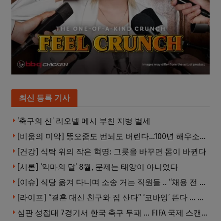
최신 등록 기사
‘축구의 신’ 리오넬 메시 부친 지병 별세
[비움의 미악] 똥오줌도 번뇌도 버린다…100년 해우소의 철학
[건강] 식탁 위의 작은 혁명: 그릇을 바꾸면 몸이 바뀐다
[시론] ‘악마의 달’ 8월, 문제는 태양이 아니었다
[이슈] 식당 옮겨 다니며 소송 거는 직원들 .. “채용 전 반드시 확인해야”
[라이프] “결혼 대신 친구와 집 산다” ‘코바잉’ 뜬다 … 내 집 마련 공식 바뀌었다
심판 성접대 7경기서 한국 축구 무패 … FIFA 국제 스캔들 번지나