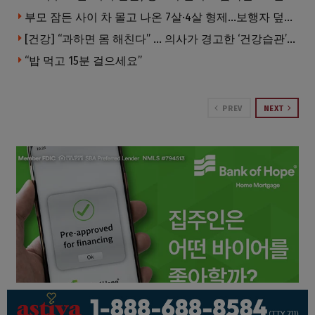
부모 잠든 사이 차 몰고 나온 7살·4살 형제…보행자 덮쳐 중태
[건강] “과하면 몸 해친다” … 의사가 경고한 ‘건강습관’ 5가지
“밥 먹고 15분 걸으세요”
PREV
NEXT