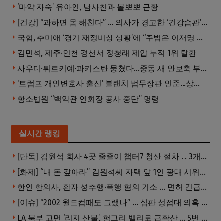
‘마약 자숙’ 유아인, 남사친과 볼뽀뽀 근황
[건강] “과하면 몸 해친다” … 의사가 경고한 ‘건강습관’ 5가지
국힘, 추미애 ‘경기 재정비상 상황’에 “주범은 이재명 전 지사”
김민석, 제주·인천 경선서 정청래 제압 누적 1위 탈환
사우디·튀르키예·파키스탄 뭉쳤다…중동 새 안보축 부상하나
‘트럼프 개인변호사 출신’ 블랜치 법무장관 인준…상원 50대49 가결
항소법원 “백악관 연회장 공사 중단” 명령
실시간 랭킹
[단독] 김원석 회사 4곳 줄줄이 챕터7 청산 절차 … 3개 법인 같은 날 동시 파산 신청
[화제] “내 돈 갚아라” 김원석씨 자택 앞 1인 광대 시위 … 한인 투자사, “108만 달러 못받아”
한인 한의사, 환자 성추행·폭행 혐의 기소 … 면허 긴급정지
[이슈] “2002 월드컵때도 그랬나” … 심판 성접대 의혹 해외로 일파만파, 4강 신화까지 불똥
LA 북부 고먼 ‘리지 산불’, 헝그리 밸리로 급확산 … 5번 Fwy 양방향 전면 폐쇄