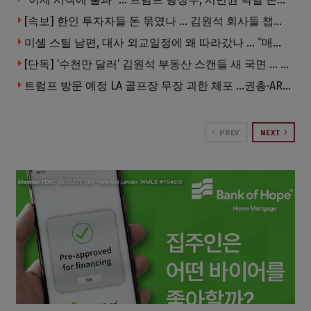
[속보] 한인 투자자들 돈 묶였나 … 김원석 회사들 챕터7 강제파산·자진파산 잇따라 신청
미셸 스틸 남편, 대사 외교일정에 왜 따라갔나 … “매우 이례적”
[단독] ‘수천만 달러’ 김원석 부동산 스캔들 새 국면 … 한인 투자자들 소송 잇따라 ‘디폴트’ 절차
트럼프 방문 예정 LA 골프장 무장 괴한 체포 …권총·AR 소총 소지
PREV
NEXT