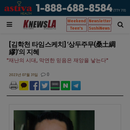
Weekend
Newsletter
Teen's
SushiNews
[김학천 타임스케치] ‘상두주무(桑土綢
繆)’의 지혜
"재난의 시대, 막연한 믿음은 재앙을 낳는다"
0
2023년 07월 31일