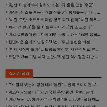
美, 엔화 방어하며 원화도 소환…韓 환율 안정 ‘우군’ 되나
워싱턴주 스포캔 동시다발 산불 3개 통제불능 상태 … 이재민 수십만명
“이란-오만, 호르무즈 해협 항로 좌표 합의” 이란 외무부 발표
‘배신 vs 반명’ 鄭·金 TV토론 난타전…”병 또 도졌나”
연일 폭염중대경보 한국 21명 사망 … 하루 198명 응급실행
한인타운 홈리스 민원 2,311건… 주민 불편은 여전
“이제 시작에 불과” … 트럼프 행정부, 시민권 박탈 본격화
트럼프 76m 기념 아치 논란…”워싱턴 역사경관 훼손 우려”
실시간 랭킹
“170달러 냈는데 공연 내내 불편” … 한국 코미디언 LA공연, 음향 불량에 외모 비하 개그 논란
위조여권으로 미국 재입국한 추방 한인, 120만 달러 은행 사기 행각
연방 당국, LA 한인 간호사 지명수배 … 500만 달러 메디캐어 사기, 선고 직전 한국 도주
“이제 시작에 불과” … 트럼프 행정부, 시민권 박탈 본격화