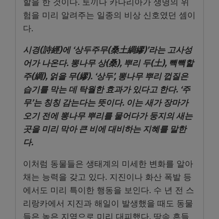
할을 한 것이다. 토끼나 카나리아가 생명의 위
험을 미리 알려주는 일종의 비상 신호였던 셈이
다.
시경(詩經)에 ‘상두주무(桑土綢繆)’라는 고사성
어가 나온다. 뽕나무 상(桑), 뿌리 두(土), 빽빽할
주(綢), 얽을 무(繆). ‘상두’, 뽕나무 뿌리 껍질은
습기를 막는 데 탁월한 효과가 있다고 한다. ‘주
무’는 칭칭 감는다는 뜻이다. 이는 새가 장마가
오기 전에 뽕나무 뿌리를 물어다가 둥지의 새는
곳을 미리 막아 큰 비에 대비하는 지혜를 말한
다.
이처럼 동물들은 생태계의 미세한 변화를 알아
채는 능력을 갖고 있다. 지진이나 화산 폭발 등
에서도 미리 특이한 행동을 보인다. 수 년 전 스
리랑카에서 지진과 해일이 발생했을 때도 동물
들은 높은 지역으로 미리 대피했다. 땅속 흔들