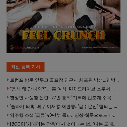
최신 등록 기사
트럼프 방문 앞두고 골프장 인근서 체포된 남성…연방 총기 혐의 적용
“음식 왜 안 나와?” … 美 여성, KFC 드라이브 스루서 소총 위협
황정민 사생활 논란, ’77번 통화’ 기록에 법조계 주목
‘술타기 의혹’ 배우 이재룡 재판행…’음주운전’ 혐의는 제외
역주행 소설 ‘급류’ 40만부 돌파…영상·웹툰으로도 나온다
[BOOK] ‘기대라는 감옥’에서 벗어나는 법…’나는 도대체 왜 눈치를 볼까’