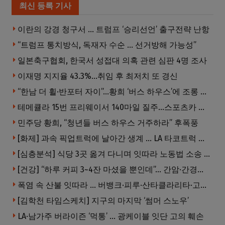
최신 등록 기사
이란의 강경 청구서 … 트럼프 ‘승리선언’ 출구전략 난항
“트럼프 통치방식, 독재자 수순 … 선거방해 가능성”
일본축구협회, 한국서 성접대 의혹 관련 심판 4명 조사
이재명 지지율 43.3%…취임 후 최저치 또 경신
“한남 더 휠·반포터 자이”…황희 ‘버스 하우스’에 조롱 쏟아져
테메큘라 15번 프리웨이서 140마일 질주…스포츠카 압수
민주당 황희, “청년들 버스 하우스 거주하라” 후폭풍
[화제] 과속 픽업트럭에 날아간 생계 … LA 타코트럭 일가족 3명 부상
[심층분석] 식당 3곳 옮겨 다니며 잇따라 노동법 소송 … 피소된 곳 모두 LA·OC 한인 식당들
[건강] “하루 커피 3~4잔 마셨을 뿐인데”… 간암·간경변 위험 뚝
폭염 속 산불 잇따라 … 버뱅크·피루·산타클라리타·고먼 잇단 산불
[김학천 타임스케치] 지구의 마지막 ‘썸머 스노우’
LA·남가주 버라이즌 ‘먹통’ … 광케이블 잇단 고의 훼손