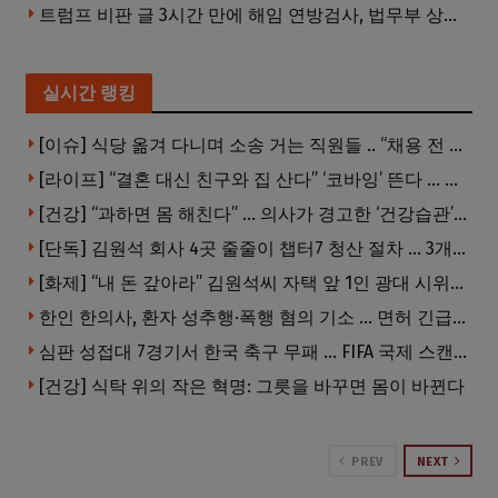
트럼프 비판 글 3시간 만에 해임 연방검사, 법무부 상대 소송
실시간 랭킹
[이슈] 식당 옮겨 다니며 소송 거는 직원들 .. “채용 전 반드시 확인해야”
[라이프] “결혼 대신 친구와 집 산다” ‘코바잉’ 뜬다 … 내 집 마련 공식 바뀌었다
[건강] “과하면 몸 해친다” … 의사가 경고한 ‘건강습관’ 5가지
[단독] 김원석 회사 4곳 줄줄이 챕터7 청산 절차 … 3개 법인 같은 날 동시 파산 신청
[화제] “내 돈 갚아라” 김원석씨 자택 앞 1인 광대 시위 … 한인 투자사, “108만 달러 못받아”
한인 한의사, 환자 성추행·폭행 혐의 기소 … 면허 긴급정지
심판 성접대 7경기서 한국 축구 무패 … FIFA 국제 스캔들 번지나
[건강] 식탁 위의 작은 혁명: 그릇을 바꾸면 몸이 바뀐다
PREV
NEXT