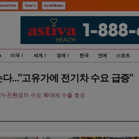
ewsletter
Teen's
SushiNews
a
미국Ⅰ
세계Ⅰ
경제Ⅰ
한국
연예
스포츠
넘는다…”고유가에 전기차 수요 급증”
고유가·친환경차 수요 확대에 수출 호조