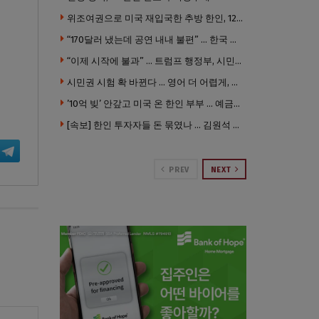
위조여권으로 미국 재입국한 추방 한인, 120만 달러 은행 사기 행각
“170달러 냈는데 공연 내내 불편” … 한국 코미디언 LA공연, 음향 불량에 외모 비하 개그 논란
“이제 시작에 불과” … 트럼프 행정부, 시민권 박탈 본격화
시민권 시험 확 바뀐다 … 영어 더 어렵게, 민간시험 도입 추진
’10억 빚’ 안갚고 미국 온 한인 부부 … 예금보험공사, 미국서 소송
[속보] 한인 투자자들 돈 묶였나 … 김원석 회사들 챕터7 강제파산·자진파산 잇따라 신청
PREV
NEXT