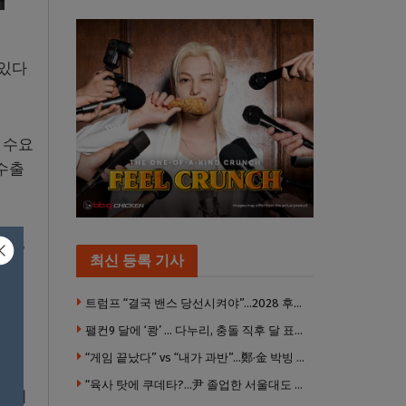
 있다
 수요
수출
63%
최신 등록 기사
트럼프 “결국 밴스 당선시켜야”…2028 후계 구도 힘 싣나
 급
팰컨9 달에 ‘쾅’ … 다누리, 충돌 직후 달 표면 촬영 유일 탐사선
“게임 끝났다” vs “내가 과반”…鄭·金 박빙 전대 서로 우위 주장
“육사 탓에 쿠데타?…尹 졸업한 서울대도 없애야 하나”
인하이