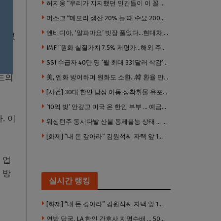
허지웅 “우리가 지지했던 인간들이 이 꼴 만들었다”
머스크 “메모리 생산 20% 늘 때 수요 200% 증가” … 반도체 매출 1조달러 눈 앞
엔비디아, ‘알파마요’ 빗장 풀었다…현대차, 자율주행 속도내나
올라섰
IMF “원화 실질가치 7.5% 저평가…해외 주식투자 영향”
SSI 수급자 40만 명 ‘월 최대 331달러 삭감’ 위기…10만 명은 수급자격 상실
드의
美, 엔화 방어하며 원화도 소환…韓 환율 안정 ‘우군’ 되나
[사건] 30대 한인 남성 아동 성착취물 유포 혐의로 체포
’10억 빚’ 안갚고 미국 온 한인 부부 … 예금보험공사, 미국서 소송
. 이
워싱턴주 동시다발 산불 통제불능 상태 … 이재민 수십만명
[화제] “내 돈 갚아라” 김원석씨 자택 앞 1인 광대 시위 … 한인 투자사, “108만 달러 못받아”
 업
 방
실시간 랭킹
[화제] “내 돈 갚아라” 김원석씨 자택 앞 1인 광대 시위 … 한인 투자사, “108만 달러 못받아”
연방 당국, LA 한인 간호사 지명수배 … 500만 달러 메디캐어 사기, 선고 직전 한국 도주