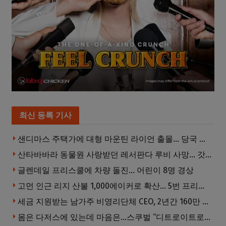
최신 등록 기사
샌디마스 주택가에 대형 마운틴 라이언 출몰… 당국 긴급 대응, 주민 접근 자제 당부
산타바바라 동물원 사랑받던 레서판다 루비 사망… 갓 태어난 새끼 2마리 잃은 지 수주 만
글렌데일 프리스쿨에 차량 돌진… 어린이 8명 경상
고먼 인근 리지 산불 1,000에이커로 확산… 5번 프리웨이 양방향 전면 폐쇄
세금 지원받는 남가주 비영리단체 CEO, 2년간 160만 달러 이상 받아… 미사용 휴가수당만 수십만 달러
몸은 다저스에 있는데 마음은…스쿠벌 “디트로이트로 돌아가고파”