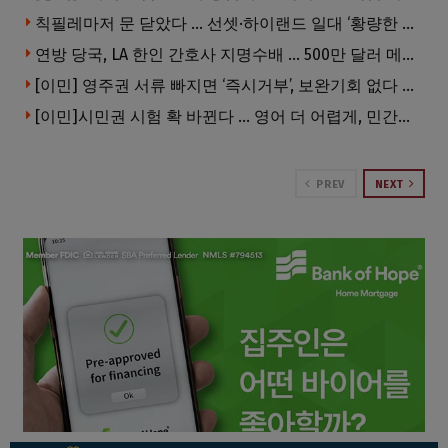
칙필레마저 문 닫았다 … 선셋·하이랜드 일대 ‘황량한 거리’로
연방 당국, LA 한인 간호사 지명수배 … 500만 달러 메디캐어 사기, 선고 직전 한국 도주
[이민] 영주권 서류 빠지면 ‘즉시거부’, 보완기회 없다 … 이민심사 8월부터 확 바뀐다
[이민]시민권 시험 확 바뀐다 … 영어 더 어렵게, 민간시험 도입 추진
PREV
NEXT