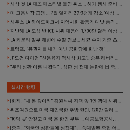
사상 첫 LA 재즈 페스티벌 돌연 취소… 허가·행사 준비 문제로 일정 변경
미 고용시장 급랭 … 7월 일자리 2만3천개 감소 ‘예상 밖 쇼크’
사우스 LA 하이드파크서 지역사회 활동가 대낮 총격 사망… 용의자 도주
지난해 LA 도심 반 ICE 시위 대응에 1,700만 달러 이상 지출… LAPD, 대규모 시위 대비 강화 필요
LA 카운티 일부 해변에 수질 경보… 세균 수치 기준 초과, 입수 자제 당부
트럼프, “유권자들 내가 아닌 공화당에 화난 것”
JP모건 다이먼 “신용융자 역사상 최고”…숨은 레버리지 경고
“우리 심판 이름 나왔다”… 심판 성 접대 논란에 日 축구계 발칵
실시간 랭킹
[화제] “내 돈 갚아라” 김원석씨 자택 앞 1인 광대 시위 … 한인 투자사, “108만 달러 못받아”
위조여권으로 미국 재입국한 추방 한인, 120만 달러 은행 사기 행각
’10억 빚’ 안갚고 미국 온 한인 부부 … 예금보험공사, 미국서 소송
[충격] “외국인 심판들에 성접대” … 쑥대밭된 축협 어디까지 추락하나