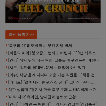
최신 등록 기사
‘축구의 신’ 리오넬 메시 부친 지병 별세
[비움의 미악] 똥오줌도 번뇌도 버린다…100년 해우소의 철학
[건강] 식탁 위의 작은 혁명: 그릇을 바꾸면 몸이 바뀐다
[시론] ‘악마의 달’ 8월, 문제는 태양이 아니었다
[이슈] 식당 옮겨 다니며 소송 거는 직원들 .. “채용 전 반드시 확인해야”
[라이프] “결혼 대신 친구와 집 산다” ‘코바잉’ 뜬다 … 내 집 마련 공식 바뀌었다
심판 성접대 7경기서 한국 축구 무패 … FIFA 국제 스캔들 번지나
‘마약 자숙’ 유아인, 남사친과 볼뽀뽀 근황
[건강] “과하면 몸 해친다” … 의사가 경고한 ‘건강습관’ 5가지