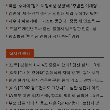
국힘, 추미애 ‘경기 재정비상 상황’에 “주범은 이재명 전 지사”
김민석, 제주·인천 경선서 정청래 제압 누적 1위 탈환
사우디·튀르키예·파키스탄 뭉쳤다…중동 새 안보축 부상하나
‘트럼프 개인변호사 출신’ 블랜치 법무장관 인준…상원 50대49 가결
항소법원 “백악관 연회장 공사 중단” 명령
실시간 랭킹
[단독] 김원석 회사 4곳 줄줄이 챕터7 청산 절차 … 3개 법인 같은 날 동시 파산 신청
[화제] “내 돈 갚아라” 김원석씨 자택 앞 1인 광대 시위 … 한인 투자사, “108만 달러 못받아”
한인 한의사, 환자 성추행·폭행 혐의 기소 … 면허 긴급정지
[이슈] “2002 월드컵때도 그랬나” … 심판 성접대 의혹 해외로 일파만파, 4강 신화까지 불똥
LA 북부 고먼 ‘리지 산불’, 헝그리 밸리로 급확산 … 5번 Fwy 양방향 전면 폐쇄
부모 잠든 사이 차 몰고 나온 7살·4살 형제…보행자 덮쳐 중태