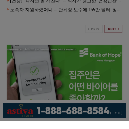
[건강] “과하면 몸 해친다” … 의사가 경고한 ‘건강습관’ 5가지
노숙자 지원하랬더니 … 단체장 보수에 165만 달러 ‘펑펑’
PREV
NEXT