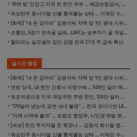
’10억 빚’ 안갚고 미국 온 한인 부부 … 예금보험공사, 미국서 소송
워싱턴주 동시다발 산불 통제불능 상태 … 이재민 수십만명
[화제] “내 돈 갚아라” 김원석씨 자택 앞 1인 광대 시위 … 한인 투자사, “108만 달러 못받아”
손흥민, 5경기 연속골 실패…LAFC는 승부차기 끝 과달라하라 격파
할라피뇨 살모넬라 집단 감염 전국 27개 주 급속 확산
실시간 랭킹
[화제] “내 돈 갚아라” 김원석씨 자택 앞 1인 광대 시위 … 한인 투자사, “108만 달러 못받아”
연방 당국, LA 한인 간호사 지명수배 … 500만 달러 메디캐어 사기, 선고 직전 한국 도주
위조여권으로 미국 재입국한 추방 한인, 120만 달러 은행 사기 행각
“170달러 냈는데 공연 내내 불편” … 한국 코미디언 LA공연, 음향 불량에 외모 비하 개그 논란
“이제 시작에 불과” … 트럼프 행정부, 시민권 박탈 본격화
[속보] 한인 투자자들 돈 묶였나 … 김원석 회사들 챕터7 강제파산·자진파산 잇따라 신청
워싱턴주 동시다발 산불 통제불능 상태 … 이재민 수십만명