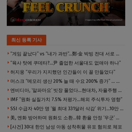
최신 등록 기사
“게임 끝났다” vs “내가 과반”…鄭·金 박빙 전대 서로 우위 주장
“육사 탓에 쿠데타?…尹 졸업한 서울대도 없애야 하나”
허지웅 “우리가 지지했던 인간들이 이 꼴 만들었다”
머스크 “메모리 생산 20% 늘 때 수요 200% 증가” … 반도체 매출 1조달러 눈 앞
엔비디아, ‘알파마요’ 빗장 풀었다…현대차, 자율주행 속도내나
IMF “원화 실질가치 7.5% 저평가…해외 주식투자 영향”
SSI 수급자 40만 명 ‘월 최대 331달러 삭감’ 위기…10만 명은 수급자격 상실
美, 엔화 방어하며 원화도 소환…韓 환율 안정 ‘우군’ 되나
[사건] 30대 한인 남성 아동 성착취물 유포 혐의로 체포