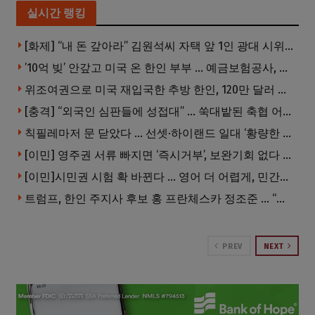
실시간 랭킹
[화제] “내 돈 갚아라” 김원석씨 자택 앞 1인 광대 시위 … 한인 투자사, “108만 달러 못받아”
’10억 빚’ 안갚고 미국 온 한인 부부 … 예금보험공사, 미국서 소송
위조여권으로 미국 재입국한 추방 한인, 120만 달러 은행 사기 행각
[충격] “외국인 심판들에 성접대” … 쑥대밭된 축협 어디까지 추락하나
칙필레마저 문 닫았다 … 선셋·하이랜드 일대 ‘황량한 거리’로
[이민] 영주권 서류 빠지면 ‘즉시거부’, 보완기회 없다 … 이민심사 8월부터 확 바뀐다
[이민]시민권 시험 확 바뀐다 … 영어 더 어렵게, 민간시험 도입 추진
트럼프, 한인 주지사 후보 홍 프란체스카 정조준 … “미치광이다”
PREV
NEXT