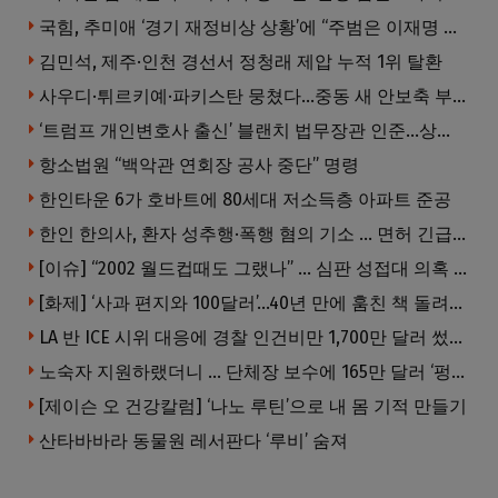
국힘, 추미애 ‘경기 재정비상 상황’에 “주범은 이재명 전 지사”
김민석, 제주·인천 경선서 정청래 제압 누적 1위 탈환
사우디·튀르키예·파키스탄 뭉쳤다…중동 새 안보축 부상하나
‘트럼프 개인변호사 출신’ 블랜치 법무장관 인준…상원 50대49 가결
항소법원 “백악관 연회장 공사 중단” 명령
한인타운 6가 호바트에 80세대 저소득층 아파트 준공
한인 한의사, 환자 성추행·폭행 혐의 기소 … 면허 긴급정지
[이슈] “2002 월드컵때도 그랬나” … 심판 성접대 의혹 해외로 일파만파, 4강 신화까지 불똥
[화제] ‘사과 편지와 100달러’…40년 만에 훔친 책 돌려준 절도범
LA 반 ICE 시위 대응에 경찰 인건비만 1,700만 달러 썼다.
노숙자 지원하랬더니 … 단체장 보수에 165만 달러 ‘펑펑’
[제이슨 오 건강칼럼] ‘나노 루틴’으로 내 몸 기적 만들기
산타바바라 동물원 레서판다 ‘루비’ 숨져