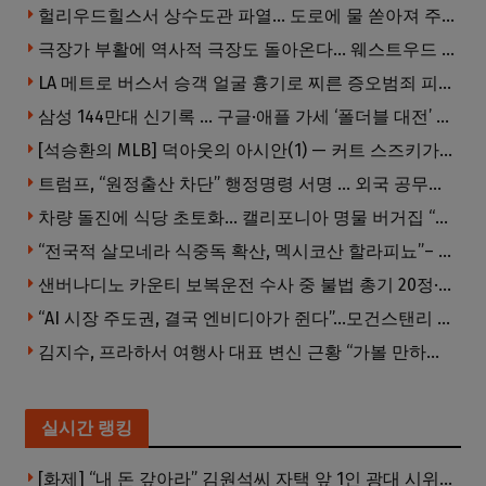
헐리우드힐스서 상수도관 파열… 도로에 물 쏟아져 주민 약 100명 피해
극장가 부활에 역사적 극장도 돌아온다… 웨스트우드 ‘브루인 극장’ 10월 재개장 추진
LA 메트로 버스서 승객 얼굴 흉기로 찌른 증오범죄 피고인, 종신형에 징역 7년 추가 선고
삼성 144만대 신기록 … 구글·애플 가세 ‘폴더블 대전’ 열린다
[석승환의 MLB] 덕아웃의 아시안(1) — 커트 스즈키가 우리에게 묻는 것
트럼프, “원정출산 차단” 행정명령 서명 … 외국 공무원 자녀도 시민권 안준다
차량 돌진에 식당 초토화… 캘리포니아 명물 버거집 “다시 일어설 수 있도록 도와주세요”
“전국적 살모네라 식중독 확산, 멕시코산 할라피뇨”– CDC
샌버나디노 카운티 보복운전 수사 중 불법 총기 20정·탄약 2만 발 압수
“AI 시장 주도권, 결국 엔비디아가 쥔다”…모건스탠리 장담
김지수, 프라하서 여행사 대표 변신 근황 “가볼 만하니…”
실시간 랭킹
[화제] “내 돈 갚아라” 김원석씨 자택 앞 1인 광대 시위 … 한인 투자사, “108만 달러 못받아”