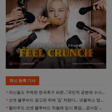
최신 등록 기사
외신들도 주목한 한국축구 파문…”국민적 공분에 수사 재개”
선셋 블루버드 광고판 위에 ‘집’ 차렸다… 넷플릭스 영화 홍보 이색 퍼포먼스
헐리우드 선셋 블루버드 칙필레 임시 휴업… 공사장 담장은 낙서로 뒤덮여