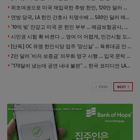
위조여권으로 미국 재입국한 추방 한인, 120만 달러 은행 사기 행각
연방 당국, LA 한인 간호사 지명수배 … 500만 달러 메디캐어 사기, 선고 직전 한국 도주
’10억 빚’ 안갚고 미국 온 한인 부부 … 예금보험공사, 미국서 소송
시민권 시험 확 바뀐다 … 영어 더 어렵게, 민간시험 도입 추진
[단독] OC 유명 한인식당 업주 ‘망신살’ … 육류대금 안 갚자 식당서 공개추심
2만 달러 ‘비자 보증금’ 의무화 영구 시행 … 입국 문턱 더 높아진다.
“170달러 냈는데 공연 내내 불편” … 한국 코미디언 LA공연, 음향 불량에 외모 비하 개그 논란
PREV
NEXT