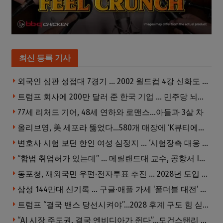
최신 등록 기사
외국인 심판 성접대 7경기 … 2002 월드컵 4강 신화도 흔들
트럼프 회사에 200만 달러 준 한국 기업 … 민주당 뇌물의혹 조사
77세 리처드 기어, 48세 연하와 로맨스…아들과 3살 차
올리브영, 美 세포라 뚫었다…580개 매장에 ‘K뷰티에딧’ 론칭
변호사 시험 보던 한인 여성 심정지 … ‘시험장측 대응 부적절’ 소송
“합법 취업허가 있는데” … 메릴랜드대 교수, 공항서 ICE에 체포, 구금 중
동포청, 재외국민 우편·전자투표 추진 … 2028년 도입 목표
삼성 144만대 신기록 … 구글·애플 가세 ‘폴더블 대전’ 열린다
트럼프 “결국 밴스 당선시켜야”…2028 후계 구도 힘 싣나
“AI 시장 주도권, 결국 엔비디아가 쥔다”…모건스탠리 장담