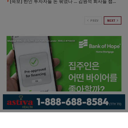
[속보] 한인 투자자들 돈 묶였나 … 김원석 회사들 챕터7 강제파산·자진파산 잇따라 신청
PREV
NEXT