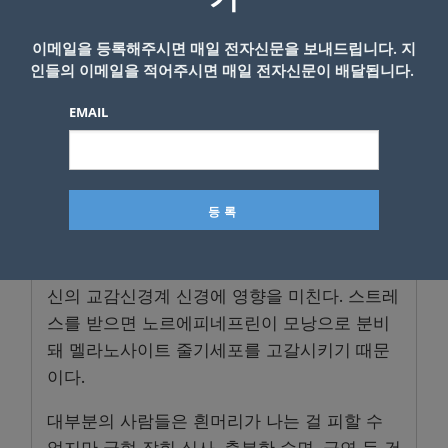
머리카락은 모낭 속 색소를 공급하는 멜라노사
이트 줄기세포가 고갈되기 시작하면 회색으로
이메일을 등록해주시면 매일 전자신문을 보내드립니다. 지
인들의 이메일을 적어주시면 매일 전자신문이 배달됩니다.
변하기 시작한다. 모발 주기를 여러 번 거치면
서 모낭이 멜라닌을 잃게 되면 머리카락이 회색
EMAIL
을 거쳐 완전히 흰색으로 바뀐다.
이 과정이 건강 상태나 가족력, 스트레스로 인
해 가속화되는 경향이 있다.
식사, 수면, 건강한 생활 방식이 흰머리 늦춰
우리 몸의 투쟁-도피 반응은 모낭을 포함해 전
신의 교감신경계 신경에 영향을 미친다. 스트레
스를 받으면 노르에피네프린이 모낭으로 분비
돼 멜라노사이트 줄기세포를 고갈시키기 때문
이다.
대부분의 사람들은 흰머리가 나는 걸 피할 수