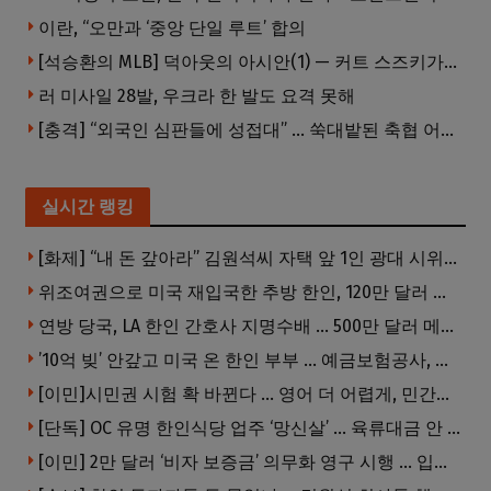
이란, “오만과 ‘중앙 단일 루트’ 합의
[석승환의 MLB] 덕아웃의 아시안(1) — 커트 스즈키가 우리에게 묻는 것
러 미사일 28발, 우크라 한 발도 요격 못해
[충격] “외국인 심판들에 성접대” … 쑥대밭된 축협 어디까지 추락하나
실시간 랭킹
[화제] “내 돈 갚아라” 김원석씨 자택 앞 1인 광대 시위 … 한인 투자사, “108만 달러 못받아”
위조여권으로 미국 재입국한 추방 한인, 120만 달러 은행 사기 행각
연방 당국, LA 한인 간호사 지명수배 … 500만 달러 메디캐어 사기, 선고 직전 한국 도주
’10억 빚’ 안갚고 미국 온 한인 부부 … 예금보험공사, 미국서 소송
[이민]시민권 시험 확 바뀐다 … 영어 더 어렵게, 민간시험 도입 추진
[단독] OC 유명 한인식당 업주 ‘망신살’ … 육류대금 안 갚자 식당서 공개추심
[이민] 2만 달러 ‘비자 보증금’ 의무화 영구 시행 … 입국 문턱 더 높아진다.