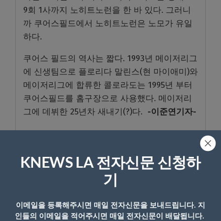
9회 1사까지 노히트노런을 한 바 있다. 그러니
까 쿠어스필드에서 노히트노런은 노모가 유일
하다.
쿠어스 필드의 역사는 짧다. 1993년 메이저리그
에 신생팀으로 플로리다 말린스(현 마이애미)와
메이저리그에 합류한 콜로라도는 1995년 부터
쿠어스필드를 홈구장으로 사용했다. 메이저리
그에 데뷔한 25년차 새내기(?)다.
-이준연기자-
ⓒ KNEWSLA – 무단 전재, 변형, 무단배포, 무단
KNEWS LA 전자신문 신청하
재배포 금지
기
- Copyright © KNEWSLA.COM, 무단 전재 및 재배포 금지
이메일을 등록해주시면 매일 전자신문을 보내드립니다. 지
인들의 이메일을 적어주시면 매일 전자신문이 배달됩니다.