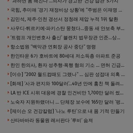
“과하면 몸 해친다”…의사가 경고한 ‘건강 습관’ 5가지
국힘, 추미애 ‘경기 재정비상 상황’에 “주범은 이재명 전 지사”
김민석, 제주·인천 경선서 정청래 제압 누적 1위 탈환
사우디·튀르키예·파키스탄 뭉쳤다…중동 새 안보축 부상하나
‘트럼프 개인변호사 출신’ 블랜치 법무장관 인준…상원 50대49 가결
항소법원 “백악관 연회장 공사 중단” 명령
한인타운 6가 호바트에 80세대 저소득층 아파트 준공
한인 한의사, 환자 성추행·폭행 혐의 기소 … 면허 긴급정지
[이슈] “2002 월드컵때도 그랬나” … 심판 성접대 의혹 해외로 일파만파, 4강 신화까지 불똥
[화제] ‘사과 편지와 100달러’…40년 만에 훔친 책 돌려준 절도범
LA 반 ICE 시위 대응에 경찰 인건비만 1,700만 달러 썼다.
노숙자 지원하랬더니 … 단체장 보수에 165만 달러 ‘펑펑’
[제이슨 오 건강칼럼] ‘나노 루틴’으로 내 몸 기적 만들기
산타바바라 동물원 레서판다 ‘루비’ 숨져