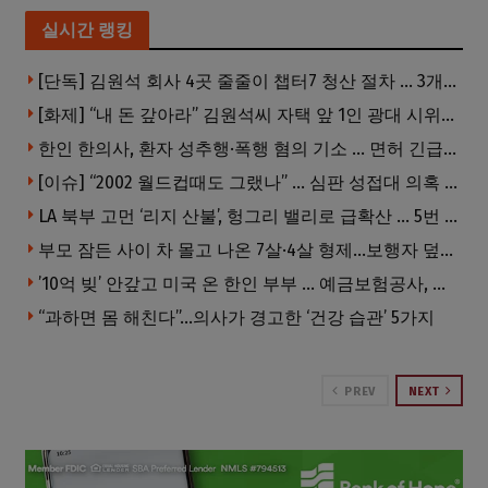
실시간 랭킹
[단독] 김원석 회사 4곳 줄줄이 챕터7 청산 절차 … 3개 법인 같은 날 동시 파산 신청
[화제] “내 돈 갚아라” 김원석씨 자택 앞 1인 광대 시위 … 한인 투자사, “108만 달러 못받아”
한인 한의사, 환자 성추행·폭행 혐의 기소 … 면허 긴급정지
[이슈] “2002 월드컵때도 그랬나” … 심판 성접대 의혹 해외로 일파만파, 4강 신화까지 불똥
LA 북부 고먼 ‘리지 산불’, 헝그리 밸리로 급확산 … 5번 Fwy 양방향 전면 폐쇄
부모 잠든 사이 차 몰고 나온 7살·4살 형제…보행자 덮쳐 중태
’10억 빚’ 안갚고 미국 온 한인 부부 … 예금보험공사, 미국서 소송
“과하면 몸 해친다”…의사가 경고한 ‘건강 습관’ 5가지
PREV
NEXT