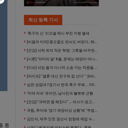
최신 등록 기사
‘축구의 신’ 리오넬 메시 부친 지병 별세
[비움의 미악] 똥오줌도 번뇌도 버린다…100년 해우소의 철학
[건강] 식탁 위의 작은 혁명: 그릇을 바꾸면 몸이 바뀐다
[시론] ‘악마의 달’ 8월, 문제는 태양이 아니었다
[이슈] 식당 옮겨 다니며 소송 거는 직원들 .. “채용 전 반드시 확인해야”
[라이프] “결혼 대신 친구와 집 산다” ‘코바잉’ 뜬다 … 내 집 마련 공식 바뀌었다
심판 성접대 7경기서 한국 축구 무패 … FIFA 국제 스캔들 번지나
‘마약 자숙’ 유아인, 남사친과 볼뽀뽀 근황
[건강] “과하면 몸 해친다” … 의사가 경고한 ‘건강습관’ 5가지
국힘, 추미애 ‘경기 재정비상 상황’에 “주범은 이재명 전 지사”
김민석, 제주·인천 경선서 정청래 제압 누적 1위 탈환
를 통
사우디·튀르키예·파키스탄 뭉쳤다…중동 새 안보축 부상하나