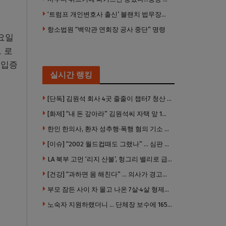
‘트럼프 개인변호사 출신’ 블랜치 법무장관 인준…상원 50대49 가결
항소법원 “백악관 연회장 공사 중단” 명령
요일
 로
 입증
실시간 랭킹
[단독] 김원석 회사 4곳 줄줄이 챕터7 청산 절차 … 3개 법인 같은 날 동시 파산 신청
[화제] “내 돈 갚아라” 김원석씨 자택 앞 1인 광대 시위 … 한인 투자사, “108만 달러 못받아”
한인 한의사, 환자 성추행·폭행 혐의 기소 … 면허 긴급정지
[이슈] “2002 월드컵때도 그랬나” … 심판 성접대 의혹 해외로 일파만파, 4강 신화까지 불똥
LA 북부 고먼 ‘리지 산불’, 헝그리 밸리로 급확산 … 5번 Fwy 양방향 전면 폐쇄
[건강] “과하면 몸 해친다” … 의사가 경고한 ‘건강습관’ 5가지
부모 잠든 사이 차 몰고 나온 7살·4살 형제…보행자 덮쳐 중태
노숙자 지원하랬더니 … 단체장 보수에 165만 달러 ‘펑펑’