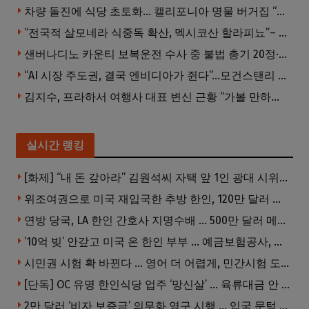
차량 돌진에 식당 초토화… 캘리포니아 명물 버거집 “다시 일어설 수 있도록 도와주세요”
“전국적 살모네라 식중독 확산, 멕시코산 할라피뇨”– CDC
샌버나디노 카운티 보복운전 수사 중 불법 총기 20정·탄약 2만 발 압수
“AI 시장 주도권, 결국 엔비디아가 쥔다”…모건스탠리 장담
김지수, 프라하서 여행사 대표 변신 근황 “가볼 만하니…”
실시간 랭킹
[화제] “내 돈 갚아라” 김원석씨 자택 앞 1인 광대 시위 … 한인 투자사, “108만 달러 못받아”
위조여권으로 미국 재입국한 추방 한인, 120만 달러 은행 사기 행각
연방 당국, LA 한인 간호사 지명수배 … 500만 달러 메디캐어 사기, 선고 직전 한국 도주
’10억 빚’ 안갚고 미국 온 한인 부부 … 예금보험공사, 미국서 소송
시민권 시험 확 바뀐다 … 영어 더 어렵게, 민간시험 도입 추진
[단독] OC 유명 한인식당 업주 ‘망신살’ … 육류대금 안 갚자 식당서 공개추심
2만 달러 ‘비자 보증금’ 의무화 영구 시행 … 입국 문턱 더 높아진다.