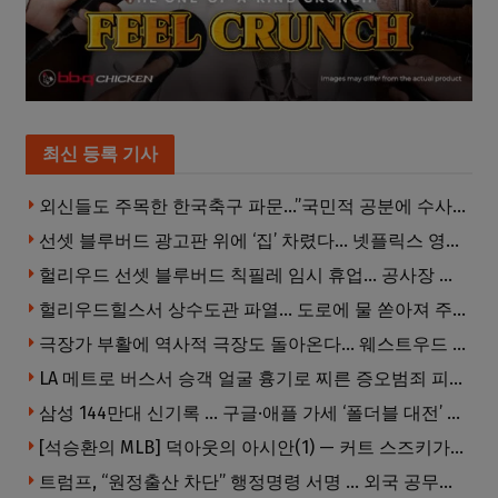
최신 등록 기사
외신들도 주목한 한국축구 파문…”국민적 공분에 수사 재개”
선셋 블루버드 광고판 위에 ‘집’ 차렸다… 넷플릭스 영화 홍보 이색 퍼포먼스
헐리우드 선셋 블루버드 칙필레 임시 휴업… 공사장 담장은 낙서로 뒤덮여
헐리우드힐스서 상수도관 파열… 도로에 물 쏟아져 주민 약 100명 피해
극장가 부활에 역사적 극장도 돌아온다… 웨스트우드 ‘브루인 극장’ 10월 재개장 추진
LA 메트로 버스서 승객 얼굴 흉기로 찌른 증오범죄 피고인, 종신형에 징역 7년 추가 선고
삼성 144만대 신기록 … 구글·애플 가세 ‘폴더블 대전’ 열린다
[석승환의 MLB] 덕아웃의 아시안(1) — 커트 스즈키가 우리에게 묻는 것
트럼프, “원정출산 차단” 행정명령 서명 … 외국 공무원 자녀도 시민권 안준다