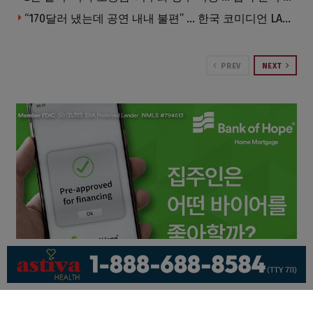
“170달러 냈는데 공연 내내 불편” … 한국 코미디언 LA공연, 음향 불량에 외모 비하 개그 논란
PREV
NEXT