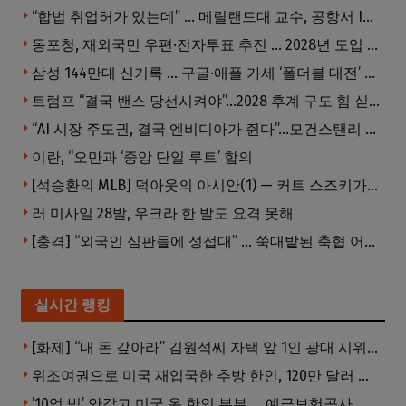
“합법 취업허가 있는데” … 메릴랜드대 교수, 공항서 ICE에 체포, 구금 중
동포청, 재외국민 우편·전자투표 추진 … 2028년 도입 목표
삼성 144만대 신기록 … 구글·애플 가세 ‘폴더블 대전’ 열린다
트럼프 “결국 밴스 당선시켜야”…2028 후계 구도 힘 싣나
“AI 시장 주도권, 결국 엔비디아가 쥔다”…모건스탠리 장담
이란, “오만과 ‘중앙 단일 루트’ 합의
[석승환의 MLB] 덕아웃의 아시안(1) — 커트 스즈키가 우리에게 묻는 것
러 미사일 28발, 우크라 한 발도 요격 못해
[충격] “외국인 심판들에 성접대” … 쑥대밭된 축협 어디까지 추락하나
실시간 랭킹
[화제] “내 돈 갚아라” 김원석씨 자택 앞 1인 광대 시위 … 한인 투자사, “108만 달러 못받아”
위조여권으로 미국 재입국한 추방 한인, 120만 달러 은행 사기 행각
’10억 빚’ 안갚고 미국 온 한인 부부 … 예금보험공사, 미국서 소송