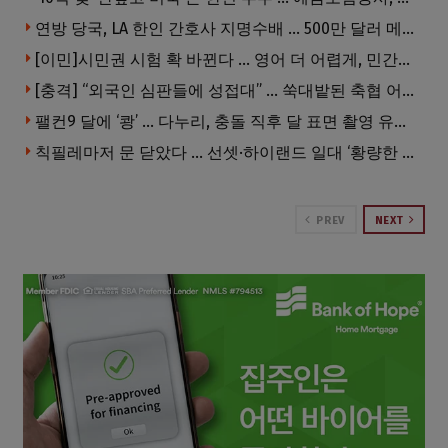
연방 당국, LA 한인 간호사 지명수배 … 500만 달러 메디캐어 사기, 선고 직전 한국 도주
[이민]시민권 시험 확 바뀐다 … 영어 더 어렵게, 민간시험 도입 추진
[충격] “외국인 심판들에 성접대” … 쑥대밭된 축협 어디까지 추락하나
팰컨9 달에 ‘쾅’ … 다누리, 충돌 직후 달 표면 촬영 유일 탐사선
칙필레마저 문 닫았다 … 선셋·하이랜드 일대 ‘황량한 거리’로
PREV
NEXT