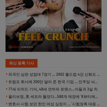
최신 등록 기사
외국인 심판 성접대 7경기 … 2002 월드컵 4강 신화도 흔들
트럼프 회사에 200만 달러 준 한국 기업 … 민주당 뇌물의혹 조사
77세 리처드 기어, 48세 연하와 로맨스…아들과 3살 차
올리브영, 美 세포라 뚫었다…580개 매장에 ‘K뷰티에딧’ 론칭
변호사 시험 보던 한인 여성 심정지 … ‘시험장측 대응 부적절’ 소송