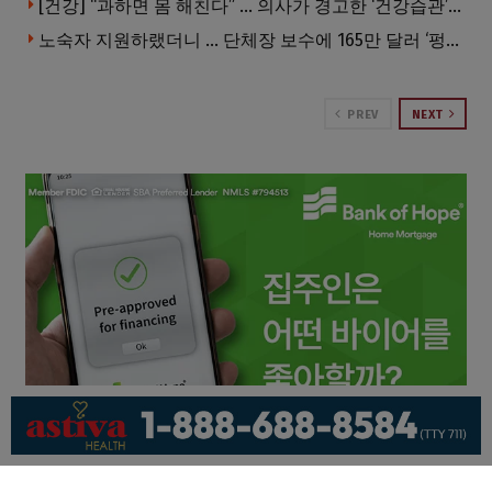
[건강] “과하면 몸 해친다” … 의사가 경고한 ‘건강습관’ 5가지
노숙자 지원하랬더니 … 단체장 보수에 165만 달러 ‘펑펑’
PREV
NEXT