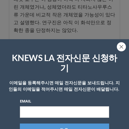
린 개체였거나, 성체였더라도 티타노사우루스
류 가운데 비교적 작은 개체였을 가능성이 있다
고 설명했다. 연구진은 아직 이 화석만으로 정
확한 종을 단정하지는 않았다.
이 공룡은 약 8200만년 전 백악기 후기에 살았
던 것으로 추정된다. 오늘날 얼음으로 덮인 남
KNEWS LA 전자신문 신청하
극과 달리, 당시 남극은 울창한 숲으로 덮여 있
어 초식 공룡이 먹이를 얻을 수 있는 환경이었
기
던 것으로 연구진은 보고 있다.
이메일을 등록해주시면 매일 전자신문을 보내드립니다. 지
남극은 두꺼운 얼음 때문에 암석 속 화석 기록
인들의 이메일을 적어주시면 매일 전자신문이 배달됩니다.
이 드러나기 어렵다. 혹한과 접근성 문제로 현
EMAIL
장 조사도 쉽지 않아 다른 대륙보다 공룡 화석
연구가 더디게 진행돼 왔다.
연구진은 이번 화석이 남극에서 공룡이 확인된