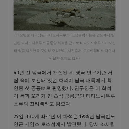
3D 모델로 재구성된 티타노사우루스, 고생물학자들은 인도에서 발
견된 티타노사우루스 공룡알 화석을 근거로 티타노사우루스가 자신
의 알을 방치했을 것이라 주장했다 (사진출처: 로스엔젤레스 자연사
박물관 유튜브 캡처)
40년 전 남극에서 채집된 뒤 영국 연구기관 서
랍 속에 보관돼 있던 화석이 남극 대륙에서 확
인된 첫 공룡뼈로 판명됐다. 연구진은 이 화석
이 목과 꼬리가 긴 초식 공룡군인 티타노사우루
스류의 꼬리뼈라고 밝혔다.
29일 BBC에 따르면 이 화석은 1985년 남극반도
인근 제임스 로스섬에서 발견됐다. 당시 조사팀