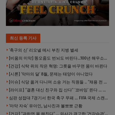
최신 등록 기사
‘축구의 신’ 리오넬 메시 부친 지병 별세
[비움의 미악] 똥오줌도 번뇌도 버린다…100년 해우소의 철학
[건강] 식탁 위의 작은 혁명: 그릇을 바꾸면 몸이 바뀐다
[시론] ‘악마의 달’ 8월, 문제는 태양이 아니었다
[이슈] 식당 옮겨 다니며 소송 거는 직원들 .. “채용 전 반드시 확인해야”
[라이프] “결혼 대신 친구와 집 산다” ‘코바잉’ 뜬다 … 내 집 마련 공식 바뀌었다
심판 성접대 7경기서 한국 축구 무패 … FIFA 국제 스캔들 번지나
‘마약 자숙’ 유아인, 남사친과 볼뽀뽀 근황
[건강] “과하면 몸 해친다” … 의사가 경고한 ‘건강습관’ 5가지