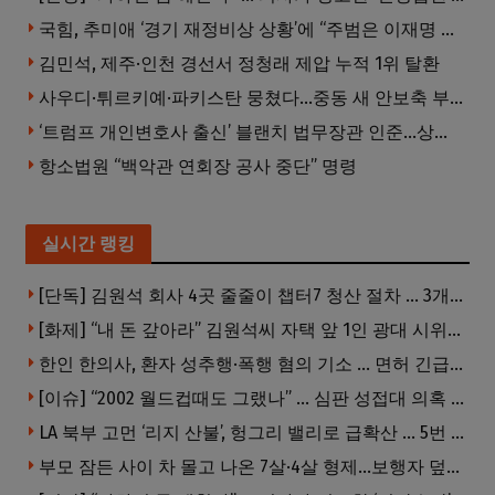
국힘, 추미애 ‘경기 재정비상 상황’에 “주범은 이재명 전 지사”
김민석, 제주·인천 경선서 정청래 제압 누적 1위 탈환
사우디·튀르키예·파키스탄 뭉쳤다…중동 새 안보축 부상하나
‘트럼프 개인변호사 출신’ 블랜치 법무장관 인준…상원 50대49 가결
항소법원 “백악관 연회장 공사 중단” 명령
실시간 랭킹
[단독] 김원석 회사 4곳 줄줄이 챕터7 청산 절차 … 3개 법인 같은 날 동시 파산 신청
[화제] “내 돈 갚아라” 김원석씨 자택 앞 1인 광대 시위 … 한인 투자사, “108만 달러 못받아”
한인 한의사, 환자 성추행·폭행 혐의 기소 … 면허 긴급정지
[이슈] “2002 월드컵때도 그랬나” … 심판 성접대 의혹 해외로 일파만파, 4강 신화까지 불똥
LA 북부 고먼 ‘리지 산불’, 헝그리 밸리로 급확산 … 5번 Fwy 양방향 전면 폐쇄
부모 잠든 사이 차 몰고 나온 7살·4살 형제…보행자 덮쳐 중태