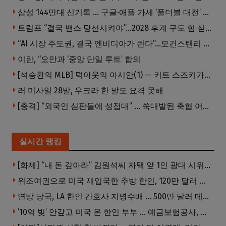
삼성 144만대 신기록 … 구글·애플 가세 ‘폴더블 대전’ 열린다
트럼프 “결국 밴스 당선시켜야”…2028 후계 구도 힘 싣나
“AI 시장 주도권, 결국 엔비디아가 쥔다”…모건스탠리 장담
이란, “오만과 ‘중앙 단일 루트’ 합의
[석승환의 MLB] 덕아웃의 아시안(1) — 커트 스즈키가 우리에게 묻는 것
러 미사일 28발, 우크라 한 발도 요격 못해
[충격] “외국인 심판들에 성접대” … 쑥대밭된 축협 어디까지 추락하나
실시간 랭킹
[화제] “내 돈 갚아라” 김원석씨 자택 앞 1인 광대 시위 … 한인 투자사, “108만 달러 못받아”
위조여권으로 미국 재입국한 추방 한인, 120만 달러 은행 사기 행각
연방 당국, LA 한인 간호사 지명수배 … 500만 달러 메디캐어 사기, 선고 직전 한국 도주
’10억 빚’ 안갚고 미국 온 한인 부부 … 예금보험공사, 미국서 소송