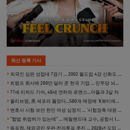
최신 등록 기사
외국인 심판 성접대 7경기 … 2002 월드컵 4강 신화도 흔들
트럼프 회사에 200만 달러 준 한국 기업 … 민주당 뇌물의혹 조사
77세 리처드 기어, 48세 연하와 로맨스…아들과 3살 차
올리브영, 美 세포라 뚫었다…580개 매장에 ‘K뷰티에딧’ 론칭
변호사 시험 보던 한인 여성 심정지 … ‘시험장측 대응 부적절’ 소송
“합법 취업허가 있는데” … 메릴랜드대 교수, 공항서 ICE에 체포, 구금 중
동포청, 재외국민 우편·전자투표 추진 … 2028년 도입 목표