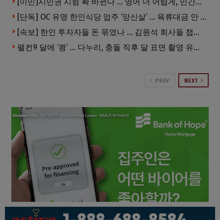
[이민]시민권 시험 확 바뀐다 … 영어 더 어렵게, 민간시험 도입 추진
[단독] OC 유명 한인식당 업주 ‘망신살’ … 육류대금 안 갚자 식당서 공개추심
[속보] 한인 투자자들 돈 묶였나 … 김원석 회사들 챕터7 강제파산·자진파산 잇따라 신청
팰컨9 달에 ‘쾅’ … 다누리, 충돌 직후 달 표면 촬영 유일 탐사선
PREV
NEXT