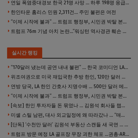
연일 폭염중대경보 한국 21명 사망 … 하루 198명 응급실행
한인타운 홈리스 민원 2,311건… 주민 불편은 여전
“이제 시작에 불과” … 트럼프 행정부, 시민권 박탈 본격화
트럼프 76m 기념 아치 논란…”워싱턴 역사경관 훼손 우려”
실시간 랭킹
“170달러 냈는데 공연 내내 불편” … 한국 코미디언 LA공연, 음향 불량에 외모 비하 개그 논란
위조여권으로 미국 재입국한 추방 한인, 120만 달러 은행 사기 행각
연방 당국, LA 한인 간호사 지명수배 … 500만 달러 메디캐어 사기, 선고 직전 한국 도주
“이제 시작에 불과” … 트럼프 행정부, 시민권 박탈 본격화
[속보] 한인 투자자들 돈 묶였나 … 김원석 회사들 챕터7 강제파산·자진파산 잇따라 신청
미셸 스틸 남편, 대사 외교일정에 왜 따라갔나 … “매우 이례적”
[단독] ‘수천만 달러’ 김원석 부동산 스캔들 새 국면 … 한인 투자자들 소송 잇따라 ‘디폴트’ 절차
트럼프 방문 예정 LA 골프장 무장 괴한 체포 …권총·AR 소총 소지