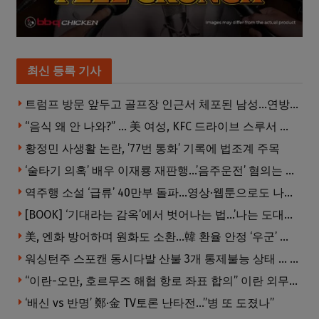
최신 등록 기사
트럼프 방문 앞두고 골프장 인근서 체포된 남성…연방 총기 혐의 적용
“음식 왜 안 나와?” … 美 여성, KFC 드라이브 스루서 소총 위협
황정민 사생활 논란, ’77번 통화’ 기록에 법조계 주목
‘술타기 의혹’ 배우 이재룡 재판행…’음주운전’ 혐의는 제외
역주행 소설 ‘급류’ 40만부 돌파…영상·웹툰으로도 나온다
[BOOK] ‘기대라는 감옥’에서 벗어나는 법…’나는 도대체 왜 눈치를 볼까’
美, 엔화 방어하며 원화도 소환…韓 환율 안정 ‘우군’ 되나
워싱턴주 스포캔 동시다발 산불 3개 통제불능 상태 … 이재민 수십만명
“이란-오만, 호르무즈 해협 항로 좌표 합의” 이란 외무부 발표
‘배신 vs 반명’ 鄭·金 TV토론 난타전…”병 또 도졌나”