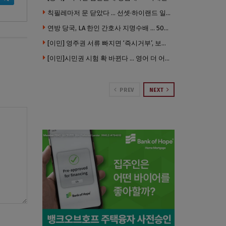
칙필레마저 문 닫았다 … 선셋·하이랜드 일대 ‘황량한 거리’로
연방 당국, LA 한인 간호사 지명수배 … 500만 달러 메디캐어 사기, 선고 직전 한국 도주
[이민] 영주권 서류 빠지면 ‘즉시거부’, 보완기회 없다 … 이민심사 8월부터 확 바뀐다
[이민]시민권 시험 확 바뀐다 … 영어 더 어렵게, 민간시험 도입 추진
PREV
NEXT