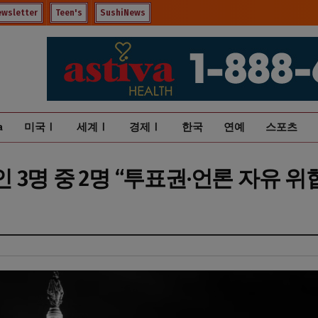
ewsletter
Teen's
SushiNews
a
미국Ⅰ
세계Ⅰ
경제Ⅰ
한국
연예
스포츠
3명 중 2명 “투표권·언론 자유 위