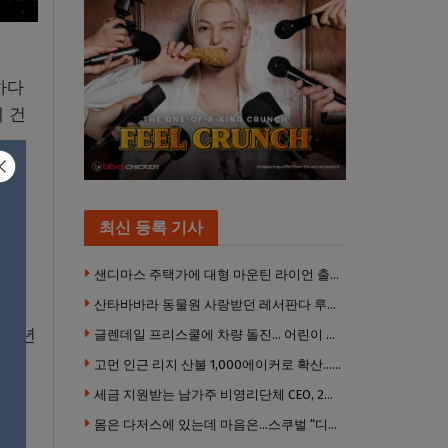
하다
 건
 자
서는
최신 등록 기사
샌디마스 주택가에 대형 마운틴 라이언 출몰… 당국 긴급 대응, 주민 접근 자제 당부
산타바바라 동물원 사랑받던 레서판다 루비 사망… 갓 태어난 새끼 2마리 잃은 지 수주 만
며,
0주년
글렌데일 프리스쿨에 차량 돌진… 어린이 8명 경상
고먼 인근 리지 산불 1,000에이커로 확산… 5번 프리웨이 양방향 전면 폐쇄
세금 지원받는 남가주 비영리단체 CEO, 2년간 160만 달러 이상 받아… 미사용 휴가수당만 수십만 달러
만,
몸은 다저스에 있는데 마음은…스쿠벌 “디트로이트로 돌아가고파”