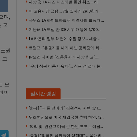
사상 첫 LA 재즈 페스티벌 돌연 취소… 허가·행사 준비 문제로 일정 변경
미 고용시장 급랭 … 7월 일자리 2만3천개 감소 ‘예상 밖 쇼크’
으며,
사우스 LA 하이드파크서 지역사회 활동가 대낮 총격 사망… 용의자 도주
 국
지난해 LA 도심 반 ICE 시위 대응에 1,700만 달러 이상 지출… LAPD, 대규모 시위 대비 강화 필요
LA 카운티 일부 해변에 수질 경보… 세균 수치 기준 초과, 입수 자제 당부
트럼프, “유권자들 내가 아닌 공화당에 화난 것”
투표권
JP모건 다이먼 “신용융자 역사상 최고”…숨은 레버리지 경고
 그
“우리 심판 이름 나왔다”… 심판 성 접대 논란에 日 축구계 발칵
는 모
시민의
실시간 랭킹
[화제] “내 돈 갚아라” 김원석씨 자택 앞 1인 광대 시위 … 한인 투자사, “108만 달러 못받아”
위조여권으로 미국 재입국한 추방 한인, 120만 달러 은행 사기 행각
’10억 빚’ 안갚고 미국 온 한인 부부 … 예금보험공사, 미국서 소송
[충격] “외국인 심판들에 성접대” … 쑥대밭된 축협 어디까지 추락하나