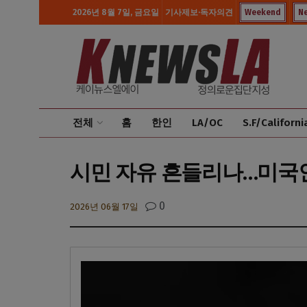
2026년 8월 7일, 금요일
기사제보·독자의견
Weekend
N
전체
홈
한인
LA/OC
S.F/Californi
시민 자유 흔들리나…미국인 
0
2026년 06월 17일