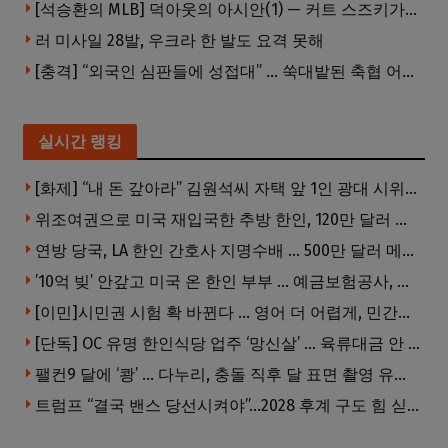
[석승환의 MLB] 덕아웃의 아시안(1) — 커트 스즈키가 우리에게 묻는 것
러 미사일 28발, 우크라 한 발도 요격 못해
[충격] “외국인 심판들에 성접대” … 쑥대밭된 축협 어디까지 추락하나
실시간 랭킹
[화제] “내 돈 갚아라” 김원석씨 자택 앞 1인 광대 시위 … 한인 투자사, “108만 달러 못받아”
위조여권으로 미국 재입국한 추방 한인, 120만 달러 은행 사기 행각
연방 당국, LA 한인 간호사 지명수배 … 500만 달러 메디캐어 사기, 선고 직전 한국 도주
’10억 빚’ 안갚고 미국 온 한인 부부 … 예금보험공사, 미국서 소송
[이민]시민권 시험 확 바뀐다 … 영어 더 어렵게, 민간시험 도입 추진
[단독] OC 유명 한인식당 업주 ‘망신살’ … 육류대금 안 갚자 식당서 공개추심
팰컨9 달에 ‘쾅’ … 다누리, 충돌 직후 달 표면 촬영 유일 탐사선
트럼프 “결국 밴스 당선시켜야”…2028 후계 구도 힘 싣나