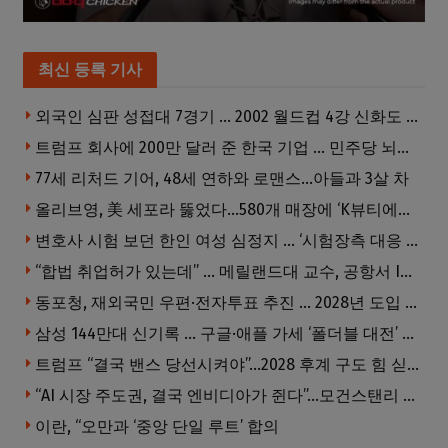
최신 등록 기사
외국인 심판 성접대 7경기 … 2002 월드컵 4강 신화도 흔들
트럼프 회사에 200만 달러 준 한국 기업 … 민주당 뇌물의혹 조사
77세 리처드 기어, 48세 연하와 로맨스…아들과 3살 차
올리브영, 美 세포라 뚫었다…580개 매장에 ‘K뷰티에딧’ 론칭
변호사 시험 보던 한인 여성 심정지 … ‘시험장측 대응 부적절’ 소송
“합법 취업허가 있는데” … 메릴랜드대 교수, 공항서 ICE에 체포, 구금 중
동포청, 재외국민 우편·전자투표 추진 … 2028년 도입 목표
삼성 144만대 신기록 … 구글·애플 가세 ‘폴더블 대전’ 열린다
트럼프 “결국 밴스 당선시켜야”…2028 후계 구도 힘 싣나
“AI 시장 주도권, 결국 엔비디아가 쥔다”…모건스탠리 장담
이란, “오만과 ‘중앙 단일 루트’ 합의