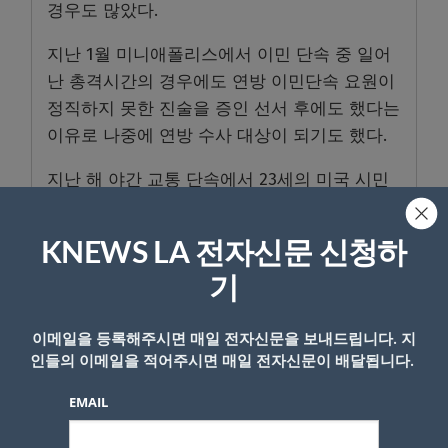
경우도 많았다.
지난 1월 미니애폴리스에서 이민 단속 중 일어
난 총격시간의 경우에도 연방 이민단속 요원이
정직하지 못한 진술을 증인 선서 후에도 했다는
이유로 나중에 연방 수사 대상이 되기도 했다.
지난 해 야간 교통 단속에서 23세의 미국 시민
루벤 레이 마르티네스를 총살한 이민국 요원도
피해자가 동료 요원을 차량으로 일부러 치어서
KNEWS LA 전자신문 신청하
다치게 했다고 거짓 증언을 해서 법정에서 배심
기
의 유죄 평결을 모면했다.
하지만 나중에 당국이 확인한 동영상에는 그의
이메일을 등록해주시면 매일 전자신문을 보내드립니다. 지
차량이 단속 요원을 친 것이라는 증거는 없었
인들의 이메일을 적어주시면 매일 전자신문이 배달됩니다.
다.
EMAIL
1월에 미네소타 주 미니애폴리스 시내에서도