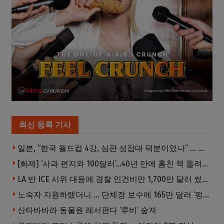
최신 등록 기사
일본, “한국 월드컵 4강, 심판 성접대 덕분이었나” … 의혹눈덩이
[화제] ‘사과 편지와 100달러’…40년 만에 훔친 책 돌려준 절도범
LA 반 ICE 시위 대응에 경찰 인건비만 1,700만 달러 썼다.
노숙자 지원하랬더니 … 단체장 보수에 165만 달러 ‘펑펑’
산타바바라 동물원 레서판다 ‘루비’ 숨져