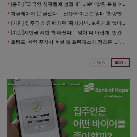
[충격] “외국인 심판들에 성접대” … 쑥대밭된 축협 어디까지 추락하나
칙필레마저 문 닫았다 … 선셋·하이랜드 일대 ‘황량한 거리’로
[이민] 영주권 서류 빠지면 ‘즉시거부’, 보완기회 없다 … 이민심사 8월부터 확 바뀐다
[이민]시민권 시험 확 바뀐다 … 영어 더 어렵게, 민간시험 도입 추진
트럼프, 한인 주지사 후보 홍 프란체스카 정조준 … “미치광이다”
PREV
NEXT