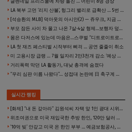
글렌데일 프리스쿨에 차량 돌진 … 어린이 8명 경상
LA 북부 고먼 ‘리지 산불’, 헝그리 밸리로 급확산 … 5번 Fwy 양방향 전면 폐쇄
[석승환의 MLB] 덕아웃의 아시안(2) — 쥬우크, 지금 괜찮아요?
부모 잠든 사이 차 몰고 나온 7살·4살 형제…보행자 덮쳐 중태
몸은 다저스에 있는데 마음은…스쿠벌 “디트로이트로 돌아가고파”
LA 첫 재즈 페스티벌 시작부터 삐걱 … 공연 줄줄이 취소
미 고용시장 급랭 … 7월 일자리 2만3천개 감소 ‘예상 밖 쇼크’
거리폭력 막던 LA 활동가, 대낮 총격에 숨졌다
“우리 심판 이름 나왔다”… 성접대 논란에 日 축구계 발칵
실시간 랭킹
[화제] “내 돈 갚아라” 김원석씨 자택 앞 1인 광대 시위 … 한인 투자사, “108만 달러 못받아”
위조여권으로 미국 재입국한 추방 한인, 120만 달러 은행 사기 행각
’10억 빚’ 안갚고 미국 온 한인 부부 … 예금보험공사, 미국서 소송