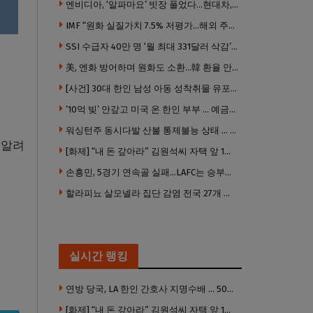
엔비디아, ‘알파마요’ 빗장 풀었다…현대차, 자율주행 속도내나
IMF “원화 실질가치 7.5% 저평가…해외 주식투자 영향”
SSI 수급자 40만 명 ‘월 최대 331달러 삭감’ 위기…10만 명은 수급자격 상실
美, 엔화 방어하며 원화도 소환…韓 환율 안정 ‘우군’ 되나
[사건] 30대 한인 남성 아동 성착취물 유포 혐의로 체포
’10억 빚’ 안갚고 미국 온 한인 부부 … 예금보험공사, 미국서 소송
워싱턴주 동시다발 산불 통제불능 상태 … 이재민 수십만명
 알려
[화제] “내 돈 갚아라” 김원석씨 자택 앞 1인 광대 시위 … 한인 투자사, “108만 달러 못받아”
손흥민, 5경기 연속골 실패…LAFC는 승부차기 끝 과달라하라 격파
할라피뇨 살모넬라 집단 감염 전국 27개 주 급속 확산
실시간 랭킹
연방 당국, LA 한인 간호사 지명수배 … 500만 달러 메디캐어 사기, 선고 직전 한국 도주
[화제] “내 돈 갚아라” 김원석씨 자택 앞 1인 광대 시위 … 한인 투자사, “108만 달러 못받아”