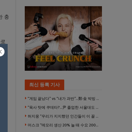
한 충
파로
최신 등록 기사
“게임 끝났다” vs “내가 과반”…鄭·金 박빙 전대 서로 우위 주장
“육사 탓에 쿠데타?…尹 졸업한 서울대도 없애야 하나”
허지웅 “우리가 지지했던 인간들이 이 꼴 만들었다”
머스크 “메모리 생산 20% 늘 때 수요 200% 증가” … 반도체 매출 1조달러 눈 앞