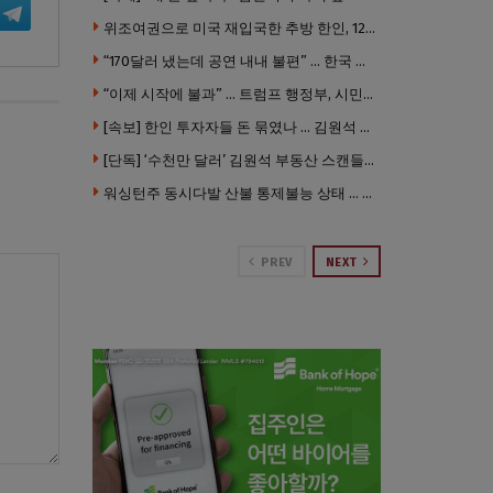
위조여권으로 미국 재입국한 추방 한인, 120만 달러 은행 사기 행각
“170달러 냈는데 공연 내내 불편” … 한국 코미디언 LA공연, 음향 불량에 외모 비하 개그 논란
“이제 시작에 불과” … 트럼프 행정부, 시민권 박탈 본격화
[속보] 한인 투자자들 돈 묶였나 … 김원석 회사들 챕터7 강제파산·자진파산 잇따라 신청
[단독] ‘수천만 달러’ 김원석 부동산 스캔들 새 국면 … 한인 투자자들 소송 잇따라 ‘디폴트’ 절차
워싱턴주 동시다발 산불 통제불능 상태 … 이재민 수십만명
PREV
NEXT