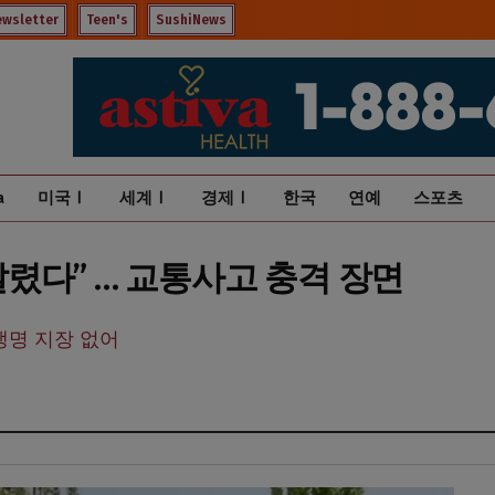
ewsletter
Teen's
SushiNews
a
미국Ⅰ
세계Ⅰ
경제Ⅰ
한국
연예
스포츠
렸다” … 교통사고 충격 장면
생명 지장 없어