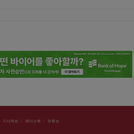
기사제보
페이스북
유튜브