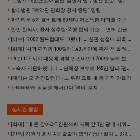
‘트럼프 개인변호사 출신’ 블랜치 법무장관 인준…상원 50대49 가결
항소법원 “백악관 연회장 공사 중단” 명령
한인타운 6가 호바트에 80세대 저소득층 아파트 준공
한인 한의사, 환자 성추행·폭행 혐의 기소 … 면허 긴급정지
[이슈] “2002 월드컵때도 그랬나” … 심판 성접대 의혹 해외로 일파만파, 4강 신화까지 불똥
[화제] ‘사과 편지와 100달러’…40년 만에 훔친 책 돌려준 절도범
LA 반 ICE 시위 대응에 경찰 인건비만 1,700만 달러 썼다.
노숙자 지원하랬더니 … 단체장 보수에 165만 달러 ‘펑펑’
[제이슨 오 건강칼럼] ‘나노 루틴’으로 내 몸 기적 만들기
산타바바라 동물원 레서판다 ‘루비’ 숨져
실시간 랭킹
[화제] “내 돈 갚아라” 김원석씨 자택 앞 1인 광대 시위 … 한인 투자사, “108만 달러 못받아”
[단독] 김원석 회사 4곳 줄줄이 챕터7 청산 절차 … 3개 법인 같은 날 동시 파산 신청