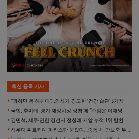
최신 등록 기사
“과하면 몸 해친다”…의사가 경고한 ‘건강 습관’ 5가지
국힘, 추미애 ‘경기 재정비상 상황’에 “주범은 이재명 전 지사”
김민석, 제주·인천 경선서 정청래 제압 누적 1위 탈환
사우디·튀르키예·파키스탄 뭉쳤다…중동 새 안보축 부상하나