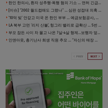
한인 한의사, 환자 성추행·폭행 혐의 기소 … 면허 긴급정지
[이슈] “2002 월드컵때도 그랬나” … 심판 성접대 의혹 해외로 일파만파, 4강 신화까지 불똥
’10억 빚’ 안갚고 미국 온 한인 부부 … 예금보험공사, 미국서 소송
LA 북부 고먼 ‘리지 산불’, 헝그리 밸리로 급확산 … 5번 Fwy 양방향 전면 폐쇄
부모 잠든 사이 차 몰고 나온 7살·4살 형제…보행자 덮쳐 중태
인앤아웃, 총기난사 희생 직원 추모 … “자신의 매장 운영이 꿈이었다”
PREV
NEXT