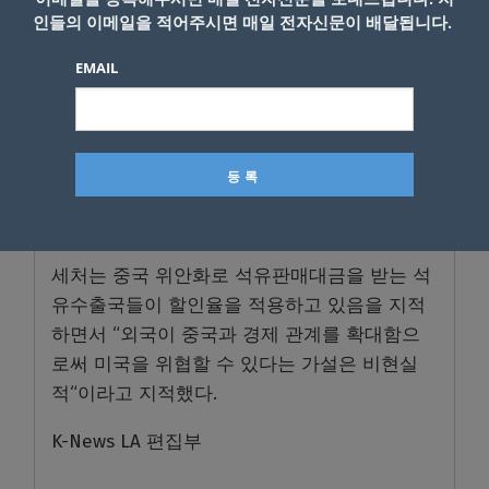
국 중앙은행의 외환 보유액 과반을 차지하고 있
인들의 이메일을 적어주시면 매일 전자신문이 배달됩니다.
기 때문이다. 심지어 이란조차도 달러 거래를
늘리기 위해 미국에 제재 해제를 요구하고 있
EMAIL
다.
브래드 세처 외교협회 연구원은 “트럼프 정부
가 존재하지도 않는 위협을 부풀렸다”면서 달
러 패권의 종말이 임박하지 않았기 때문에 스와
프 라인 확대는 의미가 없다고 주장했다.
세처는 중국 위안화로 석유판매대금을 받는 석
유수출국들이 할인율을 적용하고 있음을 지적
하면서 “외국이 중국과 경제 관계를 확대함으
로써 미국을 위협할 수 있다는 가설은 비현실
적“이라고 지적했다.
K-News LA 편집부