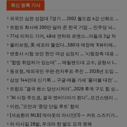
최신 등록 기사
외국인 심판 성접대 7경기 … 2002 월드컵 4강 신화도 흔들
트럼프 회사에 200만 달러 준 한국 기업 … 민주당 뇌물의혹 조사
77세 리처드 기어, 48세 연하와 로맨스…아들과 3살 차
올리브영, 美 세포라 뚫었다…580개 매장에 ‘K뷰티에딧’ 론칭
변호사 시험 보던 한인 여성 심정지 … ‘시험장측 대응 부적절’ 소송
“합법 취업허가 있는데” … 메릴랜드대 교수, 공항서 ICE에 체포, 구금 중
동포청, 재외국민 우편·전자투표 추진 … 2028년 도입 목표
삼성 144만대 신기록 … 구글·애플 가세 ‘폴더블 대전’ 열린다
트럼프 “결국 밴스 당선시켜야”…2028 후계 구도 힘 싣나
“AI 시장 주도권, 결국 엔비디아가 쥔다”…모건스탠리 장담
이란, “오만과 ‘중앙 단일 루트’ 합의
[석승환의 MLB] 덕아웃의 아시안(1) — 커트 스즈키가 우리에게 묻는 것
러 미사일 28발, 우크라 한 발도 요격 못해