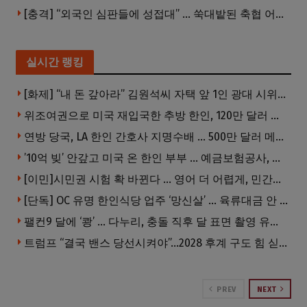
[충격] “외국인 심판들에 성접대” … 쑥대밭된 축협 어디까지 추락하나
실시간 랭킹
[화제] “내 돈 갚아라” 김원석씨 자택 앞 1인 광대 시위 … 한인 투자사, “108만 달러 못받아”
위조여권으로 미국 재입국한 추방 한인, 120만 달러 은행 사기 행각
연방 당국, LA 한인 간호사 지명수배 … 500만 달러 메디캐어 사기, 선고 직전 한국 도주
’10억 빚’ 안갚고 미국 온 한인 부부 … 예금보험공사, 미국서 소송
[이민]시민권 시험 확 바뀐다 … 영어 더 어렵게, 민간시험 도입 추진
[단독] OC 유명 한인식당 업주 ‘망신살’ … 육류대금 안 갚자 식당서 공개추심
팰컨9 달에 ‘쾅’ … 다누리, 충돌 직후 달 표면 촬영 유일 탐사선
트럼프 “결국 밴스 당선시켜야”…2028 후계 구도 힘 싣나
PREV
NEXT