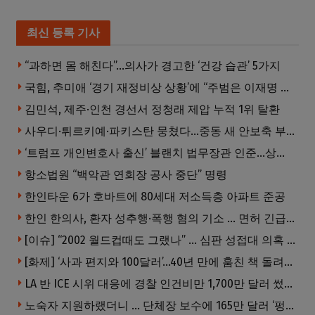
최신 등록 기사
“과하면 몸 해친다”…의사가 경고한 ‘건강 습관’ 5가지
국힘, 추미애 ‘경기 재정비상 상황’에 “주범은 이재명 전 지사”
김민석, 제주·인천 경선서 정청래 제압 누적 1위 탈환
사우디·튀르키예·파키스탄 뭉쳤다…중동 새 안보축 부상하나
‘트럼프 개인변호사 출신’ 블랜치 법무장관 인준…상원 50대49 가결
항소법원 “백악관 연회장 공사 중단” 명령
한인타운 6가 호바트에 80세대 저소득층 아파트 준공
한인 한의사, 환자 성추행·폭행 혐의 기소 … 면허 긴급정지
[이슈] “2002 월드컵때도 그랬나” … 심판 성접대 의혹 해외로 일파만파, 4강 신화까지 불똥
[화제] ‘사과 편지와 100달러’…40년 만에 훔친 책 돌려준 절도범
LA 반 ICE 시위 대응에 경찰 인건비만 1,700만 달러 썼다.
노숙자 지원하랬더니 … 단체장 보수에 165만 달러 ‘펑펑’