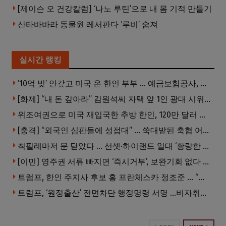
[제이슨 오 건강칼럼] ‘나노 루틴’으로 내 몸 기적 만들기
산타바바라 동물원 레서판다 ‘루비’ 숨져
실시간 랭킹
’10억 빚’ 안갚고 미국 온 한인 부부 … 예금보험공사, 미국서 소송
[화제] “내 돈 갚아라” 김원석씨 자택 앞 1인 광대 시위 … 한인 투자사, “108만 달러 못받아”
위조여권으로 미국 재입국한 추방 한인, 120만 달러 은행 사기 행각
[충격] “외국인 심판들에 성접대” … 쑥대밭된 축협 어디까지 추락하나
칙필레마저 문 닫았다 … 선셋·하이랜드 일대 ‘황량한 거리’로
[이민] 영주권 서류 빠지면 ‘즉시거부’, 보완기회 없다 … 이민심사 8월부터 확 바뀐다
트럼프, 한인 주지사 후보 홍 프란체스카 정조준 … “미치광이다”
트럼프, ‘원정출산’ 전면차단 행정명령 서명 …비자취소·입국금지·추방까지