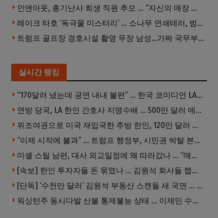
인앤아웃, 총기난사 희생 직원 추모 … “자신의 매장 운영이 꿈이었다”
레이크 타호 ‘독극물 미스터리’ … 소나무 연쇄테러, 범인 오리무중
트럼프 골프장 경호시설 촬영 무장 남성…가짜 국무부 직원 행세까지
실시간 랭킹
“170달러 냈는데 공연 내내 불편” … 한국 코미디언 LA공연, 음향 불량에 외모 비하 개그 논란
연방 당국, LA 한인 간호사 지명수배 … 500만 달러 메디캐어 사기, 선고 직전 한국 도주
위조여권으로 미국 재입국한 추방 한인, 120만 달러 은행 사기 행각
“이제 시작에 불과” … 트럼프 행정부, 시민권 박탈 본격화
미셸 스틸 남편, 대사 외교일정에 왜 따라갔나 … “매우 이례적”
[속보] 한인 투자자들 돈 묶였나 … 김원석 회사들 챕터7 강제파산·자진파산 잇따라 신청
[단독] ‘수천만 달러’ 김원석 부동산 스캔들 새 국면 … 한인 투자자들 소송 잇따라 ‘디폴트’ 절차
워싱턴주 동시다발 산불 통제불능 상태 … 이재민 수십만명