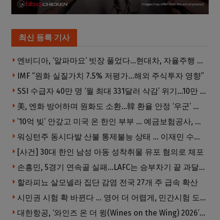
최신 등록 기사
엔비디아, ‘알파마요’ 빗장 풀었다…현대차, 자율주행 속도내나
IMF “원화 실질가치 7.5% 저평가…해외 주식투자 영향”
SSI 수급자 40만 명 ‘월 최대 331달러 삭감’ 위기…10만 명은 수급자격 상실
美, 엔화 방어하며 원화도 소환…韓 환율 안정 ‘우군’ 되나
’10억 빚’ 안갚고 미국 온 한인 부부 … 예금보험공사, 미국서 소송
워싱턴주 동시다발 산불 통제불능 상태 … 이재민 수십만명
[사건] 30대 한인 남성 아동 성착취물 유포 혐의로 체포
손흥민, 5경기 연속골 실패…LAFC는 승부차기 끝 과달라하라 격파
할라피뇨 살모넬라 집단 감염 전국 27개 주 급속 확산
시민권 시험 확 바뀐다 … 영어 더 어렵게, 민간시험 도입 추진
대한항공, ‘와인즈 온 더 윙(Wines on the Wing) 2026’ 5개 부문 수상