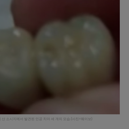
 산 소시지에서 발견된 인공 치아 세 개의 모습.(사진=웨이보)