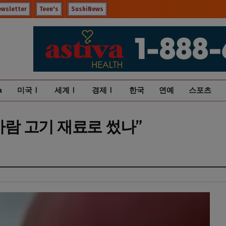
ewsletter
Teen's
SushiNews
a
미국Ⅰ
세계Ⅰ
경제Ⅰ
한국
연예
스포츠
사람 고기 재료로 썼나”