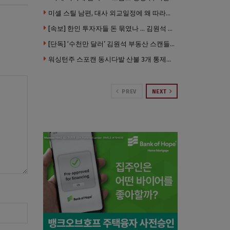
미셸 스틸 남편, 대사 외교일정에 왜 따라갔나 … “매우 이례적”
[속보] 한인 투자자들 돈 묶였나 … 김원석 회사들 챕터7 강제파산·자진파산 잇따라 신청
[단독] ‘수천만 달러’ 김원석 부동산 스캔들 새 국면 … 한인 투자자들 소송 잇따라 ‘디폴트’ 절차
워싱턴주 스포캔 동시다발 산불 3개 통제불능 상태 … 이재민 수십만명
PREV
NEXT