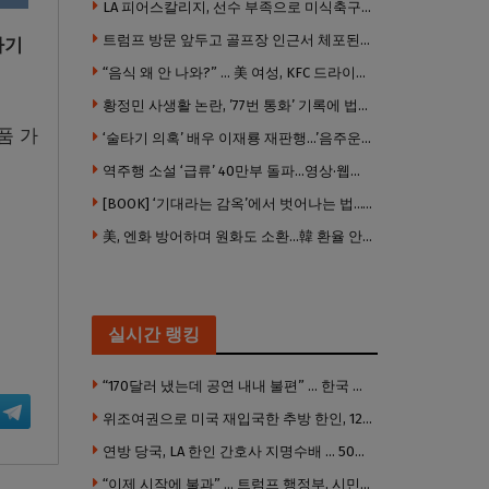
LA 피어스칼리지, 선수 부족으로 미식축구팀 시즌 전격 중단
트럼프 방문 앞두고 골프장 인근서 체포된 남성…연방 총기 혐의 적용
하기
“음식 왜 안 나와?” … 美 여성, KFC 드라이브 스루서 소총 위협
황정민 사생활 논란, ’77번 통화’ 기록에 법조계 주목
품 가
‘술타기 의혹’ 배우 이재룡 재판행…’음주운전’ 혐의는 제외
역주행 소설 ‘급류’ 40만부 돌파…영상·웹툰으로도 나온다
[BOOK] ‘기대라는 감옥’에서 벗어나는 법…’나는 도대체 왜 눈치를 볼까’
美, 엔화 방어하며 원화도 소환…韓 환율 안정 ‘우군’ 되나
실시간 랭킹
“170달러 냈는데 공연 내내 불편” … 한국 코미디언 LA공연, 음향 불량에 외모 비하 개그 논란
위조여권으로 미국 재입국한 추방 한인, 120만 달러 은행 사기 행각
연방 당국, LA 한인 간호사 지명수배 … 500만 달러 메디캐어 사기, 선고 직전 한국 도주
“이제 시작에 불과” … 트럼프 행정부, 시민권 박탈 본격화