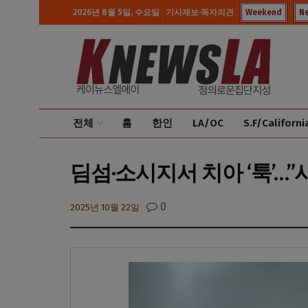
2026년 8월 5일, 수요일
기사제보·독자의견
Weekend
N
전체
홈
한인
LA/OC
S.F/Californi
딤섬·소시지서 치아 ‘툭’…”
0
2025년 10월 22일