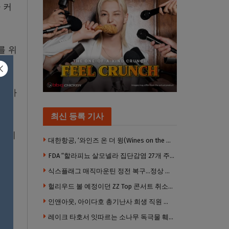
 커
를 위
사례가
최신 등록 기사
 소비
대한항공, ‘와인즈 온 더 윙(Wines on the Wing) 2026’ 5개 부문 수상
FDA “할라피뇨 살모넬라 집단감염 27개 주로 확산”…345명 감염·36명 입원
식스플래그 매직마운틴 정전 복구…정상 개장
다.
헐리우드 볼 예정이던 ZZ Top 콘서트 취소…“예상치 못한 인력 문제”
인앤아웃, 아이다호 총기난사 희생 직원 애슐리 가리베이 추모
들이
레이크 타호서 잇따르는 소나무 독극물 훼손…4년째 용의자 오리무중