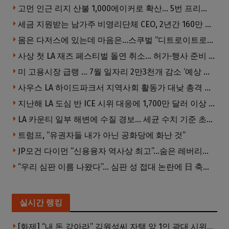
고먼 인근 리지 산불 1,000에이커로 확산… 5번 프리웨이 양방향 전면 폐쇄
세금 지원받는 남가주 비영리단체 CEO, 2년간 160만 달러 이상 받아… 미사용 휴가수당만 수십만 달러
몸은 다저스에 있는데 마음은…스쿠벌 “디트로이트로 돌아가고파”
사상 첫 LA 재즈 페스티벌 돌연 취소… 허가·행사 준비 문제로 일정 변경
미 고용시장 급랭 … 7월 일자리 2만3천개 감소 ‘예상 밖 쇼크’
사우스 LA 하이드파크서 지역사회 활동가 대낮 총격 사망… 용의자 도주
지난해 LA 도심 반 ICE 시위 대응에 1,700만 달러 이상 지출… LAPD, 대규모 시위 대비 강화 필요
LA 카운티 일부 해변에 수질 경보… 세균 수치 기준 초과, 입수 자제 당부
트럼프, “유권자들 내가 아닌 공화당에 화난 것”
JP모건 다이먼 “신용융자 역사상 최고”…숨은 레버리지 경고
“우리 심판 이름 나왔다”… 심판 성 접대 논란에 日 축구계 발칵
실시간 랭킹
[화제] “내 돈 갚아라” 김원석씨 자택 앞 1인 광대 시위 … 한인 투자사, “108만 달러 못받아”