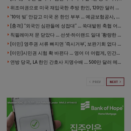
위조여권으로 미국 재입국한 추방 한인, 120만 달러 은행 사기 행각
’10억 빚’ 안갚고 미국 온 한인 부부 … 예금보험공사, 미국서 소송
[충격] “외국인 심판들에 성접대” … 쑥대밭된 축협 어디까지 추락하나
칙필레마저 문 닫았다 … 선셋·하이랜드 일대 ‘황량한 거리’로
[이민] 영주권 서류 빠지면 ‘즉시거부’, 보완기회 없다 … 이민심사 8월부터 확 바뀐다
[이민]시민권 시험 확 바뀐다 … 영어 더 어렵게, 민간시험 도입 추진
연방 당국, LA 한인 간호사 지명수배 … 500만 달러 메디캐어 사기, 선고 직전 한국 도주
PREV
NEXT