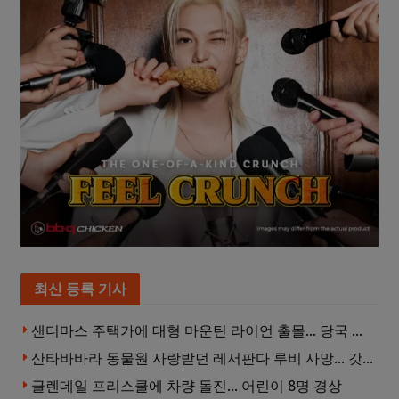
최신 등록 기사
샌디마스 주택가에 대형 마운틴 라이언 출몰… 당국 긴급 대응, 주민 접근 자제 당부
산타바바라 동물원 사랑받던 레서판다 루비 사망… 갓 태어난 새끼 2마리 잃은 지 수주 만
글렌데일 프리스쿨에 차량 돌진… 어린이 8명 경상