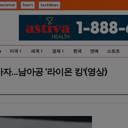
ewsletter
Teen's
SushiNews
a
미국Ⅰ
세계Ⅰ
경제Ⅰ
한국
연예
스포츠
사자…남아공 ‘라이온 킹'(영상)