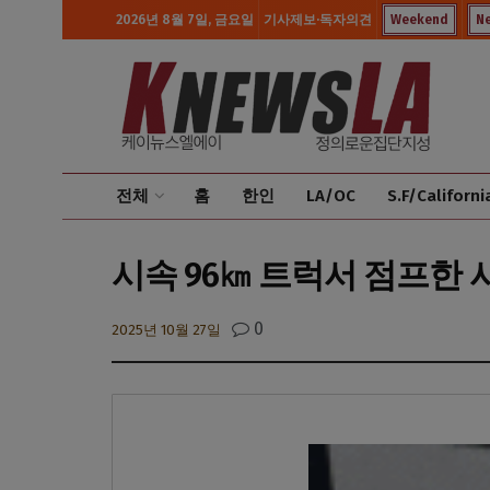
2026년 8월 7일, 금요일
기사제보·독자의견
Weekend
N
전체
홈
한인
LA/OC
S.F/Californi
시속 96㎞ 트럭서 점프한 
0
2025년 10월 27일