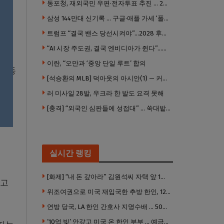
.
동포청, 재외국민 우편·전자투표 추진 … 2028년 도입 목표
삼성 144만대 신기록 … 구글·애플 가세 ‘폴더블 대전’ 열린다
자가
트럼프 “결국 밴스 당선시켜야”…2028 후계 구도 힘 싣나
“AI 시장 주도권, 결국 엔비디아가 쥔다”…모건스탠리 장담
이란, “오만과 ‘중앙 단일 루트’ 합의
 이동
[석승환의 MLB] 덕아웃의 아시안(1) — 커트 스즈키가 우리에게 묻는 것
러 미사일 28발, 우크라 한 발도 요격 못해
[충격] “외국인 심판들에 성접대” … 쑥대밭된 축협 어디까지 추락하나
 풀
실시간 랭킹
[화제] “내 돈 갚아라” 김원석씨 자택 앞 1인 광대 시위 … 한인 투자사, “108만 달러 못받아”
하고
위조여권으로 미국 재입국한 추방 한인, 120만 달러 은행 사기 행각
연방 당국, LA 한인 간호사 지명수배 … 500만 달러 메디캐어 사기, 선고 직전 한국 도주
’10억 빚’ 안갚고 미국 온 한인 부부 … 예금보험공사, 미국서 소송