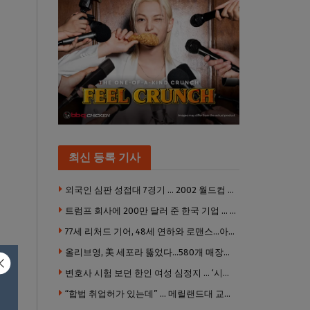
최신 등록 기사
외국인 심판 성접대 7경기 … 2002 월드컵 4강 신화도 흔들
트럼프 회사에 200만 달러 준 한국 기업 … 민주당 뇌물의혹 조사
77세 리처드 기어, 48세 연하와 로맨스…아들과 3살 차
올리브영, 美 세포라 뚫었다…580개 매장에 ‘K뷰티에딧’ 론칭
변호사 시험 보던 한인 여성 심정지 … ‘시험장측 대응 부적절’ 소송
“합법 취업허가 있는데” … 메릴랜드대 교수, 공항서 ICE에 체포, 구금 중