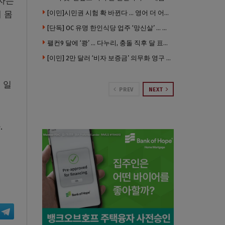
사자는
 몸
[이민]시민권 시험 확 바뀐다 … 영어 더 어렵게, 민간시험 도입 추진
[단독] OC 유명 한인식당 업주 ‘망신살’ … 육류대금 안 갚자 식당서 공개추심
팰컨9 달에 ‘쾅’ … 다누리, 충돌 직후 달 표면 촬영 유일 탐사선
[이민] 2만 달러 ‘비자 보증금’ 의무화 영구 시행 … 입국 문턱 더 높아진다.
 일
PREV
NEXT
.