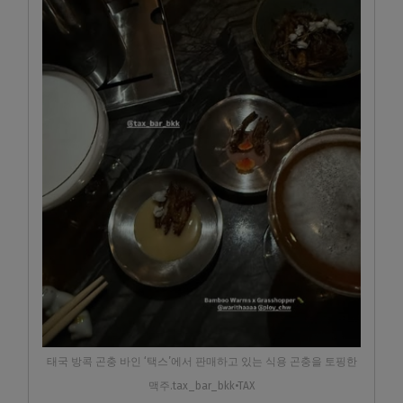
태국 방콕 곤충 바인 ‘택스’에서 판매하고 있는 식용 곤충을 토핑한
맥주.tax_bar_bkk•TAX