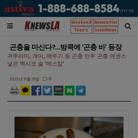
Weekend
Newsletter
Teen's
SushiNews
곤충을 마신다?…방콕에 ‘곤충 바’ 등장
귀뚜라미, 개미, 메뚜기 등 곤충 안주 곤충 에센스
넣은 멕시코 술 '메스칼'
0
2025년 11월 01일