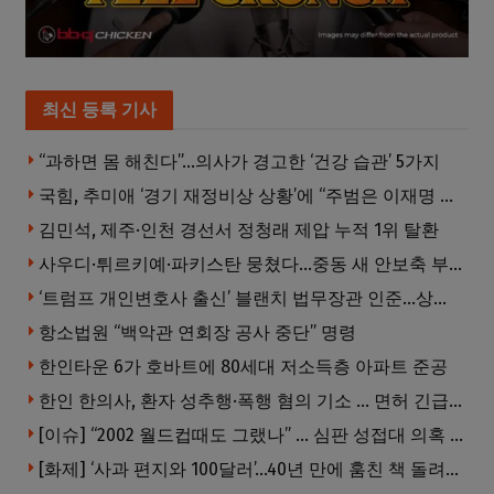
최신 등록 기사
“과하면 몸 해친다”…의사가 경고한 ‘건강 습관’ 5가지
국힘, 추미애 ‘경기 재정비상 상황’에 “주범은 이재명 전 지사”
김민석, 제주·인천 경선서 정청래 제압 누적 1위 탈환
사우디·튀르키예·파키스탄 뭉쳤다…중동 새 안보축 부상하나
‘트럼프 개인변호사 출신’ 블랜치 법무장관 인준…상원 50대49 가결
항소법원 “백악관 연회장 공사 중단” 명령
한인타운 6가 호바트에 80세대 저소득층 아파트 준공
한인 한의사, 환자 성추행·폭행 혐의 기소 … 면허 긴급정지
[이슈] “2002 월드컵때도 그랬나” … 심판 성접대 의혹 해외로 일파만파, 4강 신화까지 불똥
[화제] ‘사과 편지와 100달러’…40년 만에 훔친 책 돌려준 절도범