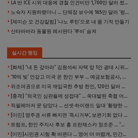
LA 반 ICE 시위 대응에 경찰 인건비만 1,700만 달러 썼다.
노숙자 지원하랬더니 … 단체장 보수에 165만 달러 ‘펑펑’
[제이슨 오 건강칼럼] ‘나노 루틴’으로 내 몸 기적 만들기
산타바바라 동물원 레서판다 ‘루비’ 숨져
실시간 랭킹
[화제] “내 돈 갚아라” 김원석씨 자택 앞 1인 광대 시위 … 한인 투자사, “108만 달러 못받아”
’10억 빚’ 안갚고 미국 온 한인 부부 … 예금보험공사, 미국서 소송
위조여권으로 미국 재입국한 추방 한인, 120만 달러 은행 사기 행각
[충격] “외국인 심판들에 성접대” … 쑥대밭된 축협 어디까지 추락하나
칙필레마저 문 닫았다 … 선셋·하이랜드 일대 ‘황량한 거리’로
[이민] 영주권 서류 빠지면 ‘즉시거부’, 보완기회 없다 … 이민심사 8월부터 확 바뀐다
트럼프, 한인 주지사 후보 홍 프란체스카 정조준 … “미치광이다”
[이민]시민권 시험 확 바뀐다 … 영어 더 어렵게, 민간시험 도입 추진