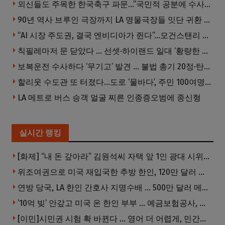
외신들도 주목한 한국축구 파문…”국민적 공분에 수사 재개”
90년 역사 브루인 극장까지 LA 명물극장들 잇단 귀환 … 할리웃 경기 살아났다
“AI 시장 주도권, 결국 엔비디아가 쥔다”…모건스탠리 장담
칙필레마저 문 닫았다 … 선셋·하이랜드 일대 ‘황량한 거리’로
보복운전 수사하다 ‘무기고’ 발견 … 불법 총기 20정·탄약 2만 발 압수
할리웃 수도관 또 터졌다…도로 ‘물바다’, 주민 100여명 영향
LA 메트로 버스 승객 얼굴 찌른 인종증오범에 종신형
실시간 랭킹
[화제] “내 돈 갚아라” 김원석씨 자택 앞 1인 광대 시위 … 한인 투자사, “108만 달러 못받아”
위조여권으로 미국 재입국한 추방 한인, 120만 달러 은행 사기 행각
연방 당국, LA 한인 간호사 지명수배 … 500만 달러 메디캐어 사기, 선고 직전 한국 도주
’10억 빚’ 안갚고 미국 온 한인 부부 … 예금보험공사, 미국서 소송
[이민]시민권 시험 확 바뀐다 … 영어 더 어렵게, 민간시험 도입 추진