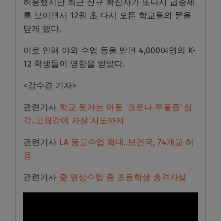
허용했지만 최근 신규 확진자가 또다시 급증세
를 보이면서 12월 초 다시 모든 학교들의 문을
닫게 됐다.
이로 인해 야외 수업 등을 받던 4,000여명의 K-
12 학생들이 영향을 받았다.
<강수경 기자>
관련기사
학교 못가는 아동 ‘코로나 우울증’ 심
각..고립감에 자살 시도까지
관련기사
LA 등교수업 확대..보건국, 74개교 허
용
관련기사
줌 영상수업 중 초등학생 총격자살