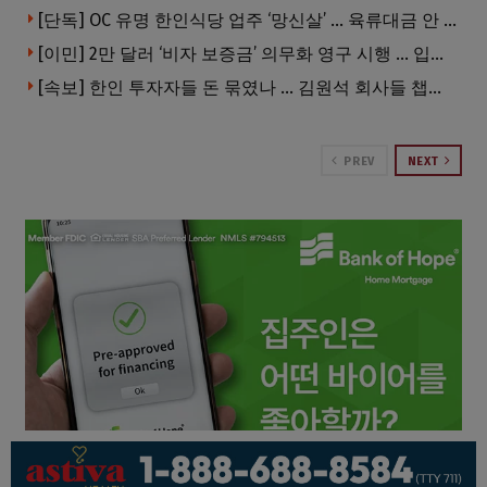
[단독] OC 유명 한인식당 업주 ‘망신살’ … 육류대금 안 갚자 식당서 공개추심
[이민] 2만 달러 ‘비자 보증금’ 의무화 영구 시행 … 입국 문턱 더 높아진다.
[속보] 한인 투자자들 돈 묶였나 … 김원석 회사들 챕터7 강제파산·자진파산 잇따라 신청
PREV
NEXT