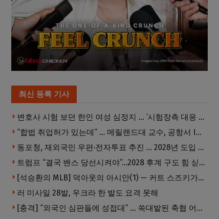
최신 등록 기사
변호사 시험 보던 한인 여성 심정지 … ‘시험장측 대응 부적절’ 소송
“합법 취업허가 있는데” … 메릴랜드대 교수, 공항서 ICE에 체포, 구금 중
동포청, 재외국민 우편·전자투표 추진 … 2028년 도입 목표
트럼프 “결국 밴스 당선시켜야”…2028 후계 구도 힘 싣나
[석승환의 MLB] 덕아웃의 아시안(1) — 커트 스즈키가 우리에게 묻는 것
러 미사일 28발, 우크라 한 발도 요격 못해
[충격] “외국인 심판들에 성접대” … 쑥대밭된 축협 어디까지 추락하나