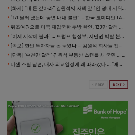
[화제] “내 돈 갚아라” 김원석씨 자택 앞 1인 광대 시위 … 한인 투자사, “108만 달러 못받아”
“170달러 냈는데 공연 내내 불편” … 한국 코미디언 LA공연, 음향 불량에 외모 비하 개그 논란
위조여권으로 미국 재입국한 추방 한인, 120만 달러 은행 사기 행각
“이제 시작에 불과” … 트럼프 행정부, 시민권 박탈 본격화
[속보] 한인 투자자들 돈 묶였나 … 김원석 회사들 챕터7 강제파산·자진파산 잇따라 신청
[단독] ‘수천만 달러’ 김원석 부동산 스캔들 새 국면 … 한인 투자자들 소송 잇따라 ‘디폴트’ 절차
미셸 스틸 남편, 대사 외교일정에 왜 따라갔나 … “매우 이례적”
PREV
NEXT