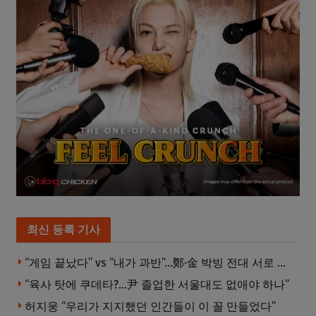
최신 등록 기사
“게임 끝났다” vs “내가 과반”…鄭·金 박빙 전대 서로 우위 주장
“육사 탓에 쿠데타?…尹 졸업한 서울대도 없애야 하나”
허지웅 “우리가 지지했던 인간들이 이 꼴 만들었다”