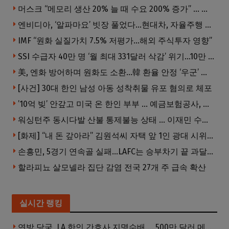
머스크 “메모리 생산 20% 늘 때 수요 200% 증가” … 반도체 매출 1조달러 눈 앞
엔비디아, ‘알파마요’ 빗장 풀었다…현대차, 자율주행 속도내나
IMF “원화 실질가치 7.5% 저평가…해외 주식투자 영향”
SSI 수급자 40만 명 ‘월 최대 331달러 삭감’ 위기…10만 명은 수급자격 상실
美, 엔화 방어하며 원화도 소환…韓 환율 안정 ‘우군’ 되나
[사건] 30대 한인 남성 아동 성착취물 유포 혐의로 체포
’10억 빚’ 안갚고 미국 온 한인 부부 … 예금보험공사, 미국서 소송
워싱턴주 동시다발 산불 통제불능 상태 … 이재민 수십만명
[화제] “내 돈 갚아라” 김원석씨 자택 앞 1인 광대 시위 … 한인 투자사, “108만 달러 못받아”
손흥민, 5경기 연속골 실패…LAFC는 승부차기 끝 과달라하라 격파
할라피뇨 살모넬라 집단 감염 전국 27개 주 급속 확산
실시간 랭킹
연방 당국, LA 한인 간호사 지명수배 … 500만 달러 메디캐어 사기, 선고 직전 한국 도주