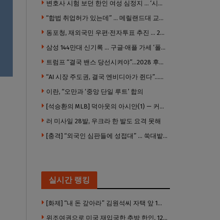
변호사 시험 보던 한인 여성 심정지 … ‘시험장측 대응 부적절’ 소송
“합법 취업허가 있는데” … 메릴랜드대 교수, 공항서 ICE에 체포, 구금 중
동포청, 재외국민 우편·전자투표 추진 … 2028년 도입 목표
삼성 144만대 신기록 … 구글·애플 가세 ‘폴더블 대전’ 열린다
트럼프 “결국 밴스 당선시켜야”…2028 후계 구도 힘 싣나
“AI 시장 주도권, 결국 엔비디아가 쥔다”…모건스탠리 장담
이란, “오만과 ‘중앙 단일 루트’ 합의
[석승환의 MLB] 덕아웃의 아시안(1) — 커트 스즈키가 우리에게 묻는 것
러 미사일 28발, 우크라 한 발도 요격 못해
[충격] “외국인 심판들에 성접대” … 쑥대밭된 축협 어디까지 추락하나
실시간 랭킹
[화제] “내 돈 갚아라” 김원석씨 자택 앞 1인 광대 시위 … 한인 투자사, “108만 달러 못받아”
위조여권으로 미국 재입국한 추방 한인, 120만 달러 은행 사기 행각