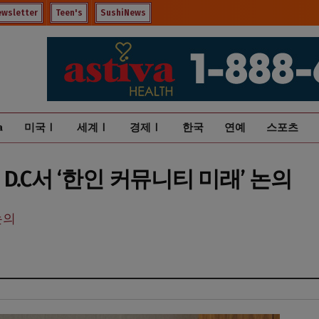
ewsletter
Teen's
SushiNews
a
미국Ⅰ
세계Ⅰ
경제Ⅰ
한국
연예
스포츠
인 D.C서 ‘한인 커뮤니티 미래’ 논의
논의