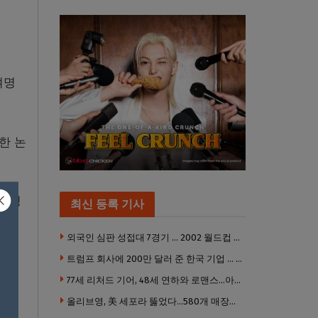
여명
한 논
던 청
최신 등록 기사
외국인 심판 성접대 7경기 … 2002 월드컵 4강 신화도 흔들
트럼프 회사에 200만 달러 준 한국 기업 … 민주당 뇌물의혹 조사
77세 리처드 기어, 48세 연하와 로맨스…아들과 3살 차
올리브영, 美 세포라 뚫었다…580개 매장에 ‘K뷰티에딧’ 론칭