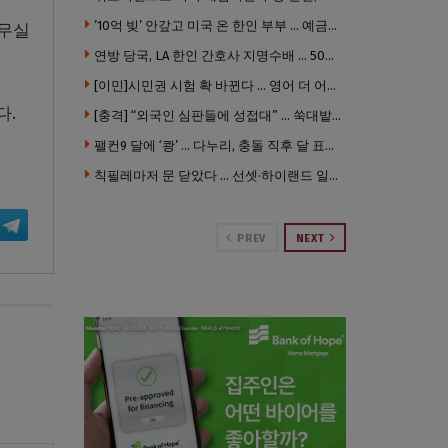
’10억 빚’ 안갚고 미국 온 한인 부부 … 예금보험공사, 미국서 소송
사무실
연방 당국, LA 한인 간호사 지명수배 … 500만 달러 메디캐어 사기, 선고 직전 한국 도주
[이민]시민권 시험 확 바뀐다 … 영어 더 어렵게, 민간시험 도입 추진
다.
[충격] “외국인 심판들에 성접대” … 쑥대밭된 축협 어디까지 추락하나
팰컨9 달에 ‘쾅’ … 다누리, 충돌 직후 달 표면 촬영 유일 탐사선
칙필레마저 문 닫았다 … 선셋·하이랜드 일대 ‘황량한 거리’로
PREV
NEXT