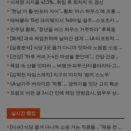
이재명 지지율 43.3%…취임 후 최저치 또 경신
“한남 더 휠·반포터 자이”…황희 ‘버스 하우스’에 조롱 쏟아져
테메큘라 15번 프리웨이서 140마일 질주…스포츠카 압수
민주당 황희, “청년들 버스 하우스 거주하라” 후폭풍
[화제] 과속 픽업트럭에 날아간 생계 … LA 타코트럭 일가족 3명 부상
[심층분석] 식당 3곳 옮겨 다니며 잇따라 노동법 소송 … 피소된 곳 모두 LA·OC 한인 식당들
[건강] “하루 커피 3~4잔 마셨을 뿐인데”… 간암·간경변 위험 뚝
폭염 속 산불 잇따라 … 버뱅크·피루·산타클라리타·고먼 잇단 산불
[김학천 타임스케치] 지구의 마지막 ‘썸머 스노우’
LA·남가주 버라이즌 ‘먹통’ … 광케이블 잇단 고의 훼손
트럼프 비판 글 3시간 만에 해임 연방검사, 법무부 상대 소송
실시간 랭킹
[이슈] 식당 옮겨 다니며 소송 거는 직원들 .. “채용 전 반드시 확인해야”