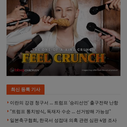
최신 등록 기사
이란의 강경 청구서 … 트럼프 ‘승리선언’ 출구전략 난항
“트럼프 통치방식, 독재자 수순 … 선거방해 가능성”
일본축구협회, 한국서 성접대 의혹 관련 심판 4명 조사