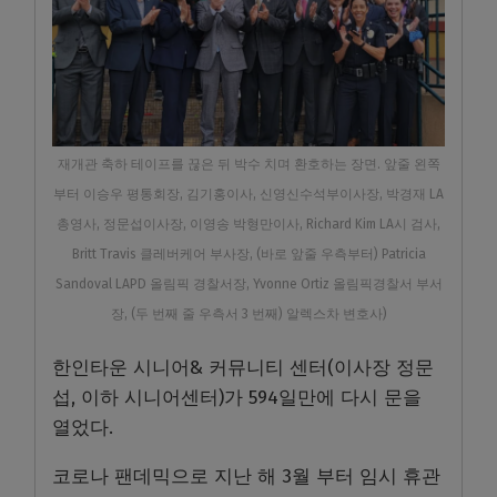
재개관 축하 테이프를 끊은 뒤 박수 치며 환호하는 장면. 앞줄 왼쪽
부터 이승우 평통회장, 김기홍이사, 신영신수석부이사장, 박경재 LA
총영사, 정문섭이사장, 이영송 박형만이사, Richard Kim LA시 검사,
Britt Travis 클레버케어 부사장, (바로 앞줄 우측부터) Patricia
Sandoval LAPD 올림픽 경찰서장, Yvonne Ortiz 올림픽경찰서 부서
장, (두 번째 줄 우측서 3 번째) 알렉스차 변호사)
한인타운 시니어& 커뮤니티 센터(이사장 정문
섭, 이하 시니어센터)가 594일만에 다시 문을
열었다.
코로나 팬데믹으로 지난 해 3월 부터 임시 휴관