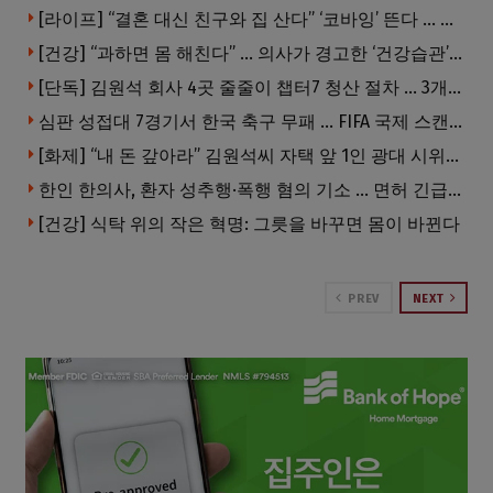
[라이프] “결혼 대신 친구와 집 산다” ‘코바잉’ 뜬다 … 내 집 마련 공식 바뀌었다
[건강] “과하면 몸 해친다” … 의사가 경고한 ‘건강습관’ 5가지
[단독] 김원석 회사 4곳 줄줄이 챕터7 청산 절차 … 3개 법인 같은 날 동시 파산 신청
심판 성접대 7경기서 한국 축구 무패 … FIFA 국제 스캔들 번지나
[화제] “내 돈 갚아라” 김원석씨 자택 앞 1인 광대 시위 … 한인 투자사, “108만 달러 못받아”
한인 한의사, 환자 성추행·폭행 혐의 기소 … 면허 긴급정지
[건강] 식탁 위의 작은 혁명: 그릇을 바꾸면 몸이 바뀐다
PREV
NEXT