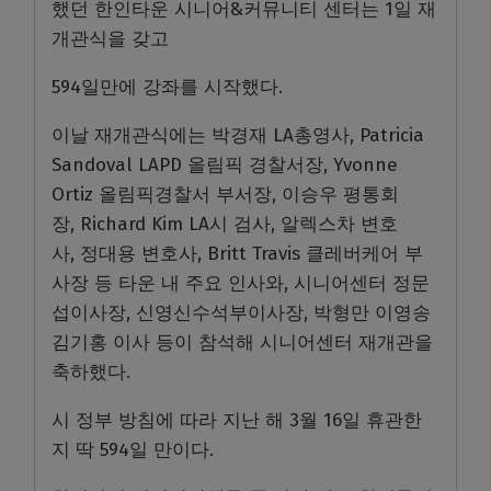
했던 한인타운 시니어&커뮤니티 센터는 1일 재
개관식을 갖고
594일만에 강좌를 시작했다.
이날 재개관식에는 박경재
LA
총영사
, Patricia
Sandoval LAPD
올림픽 경찰서장
, Yvonne
Ortiz
올림픽경찰서 부서장
,
이승우 평통회
장
, Richard Kim LA
시 검사
,
알렉스차 변호
사
,
정대용 변호사
, Britt Travis
클레버케어 부
사장 등 타운 내 주요 인사와
,
시니어센터
정문
섭이사장
,
신영신수석부이사장
,
박형만 이영송
김기홍 이사 등이 참석해 시니어센터 재개관을
축하했다.
시 정부 방침에 따라 지난 해 3월 16일 휴관한
지 딱 594일 만이다.