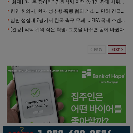
[화제] “내 돈 갚아라” 김원석씨 자택 앞 1인 광대 시위 … 한인 투자사, “108만 달러 못받아”
한인 한의사, 환자 성추행·폭행 혐의 기소 … 면허 긴급정지
심판 성접대 7경기서 한국 축구 무패 … FIFA 국제 스캔들 번지나
[건강] 식탁 위의 작은 혁명: 그릇을 바꾸면 몸이 바뀐다
PREV
NEXT