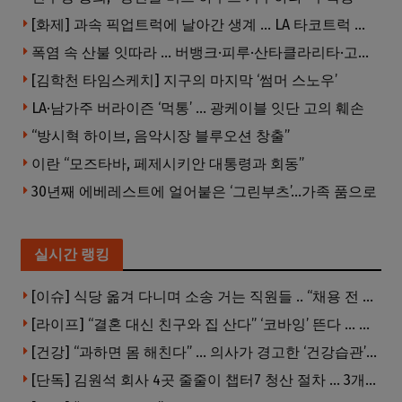
[화제] 과속 픽업트럭에 날아간 생계 … LA 타코트럭 일가족 3명 부상
폭염 속 산불 잇따라 … 버뱅크·피루·산타클라리타·고먼 잇단 산불
[김학천 타임스케치] 지구의 마지막 ‘썸머 스노우’
LA·남가주 버라이즌 ‘먹통’ … 광케이블 잇단 고의 훼손
“방시혁 하이브, 음악시장 블루오션 창출”
이란 “모즈타바, 페제시키안 대통령과 회동”
30년째 에베레스트에 얼어붙은 ‘그린부츠’…가족 품으로
실시간 랭킹
[이슈] 식당 옮겨 다니며 소송 거는 직원들 .. “채용 전 반드시 확인해야”
[라이프] “결혼 대신 친구와 집 산다” ‘코바잉’ 뜬다 … 내 집 마련 공식 바뀌었다
[건강] “과하면 몸 해친다” … 의사가 경고한 ‘건강습관’ 5가지
[단독] 김원석 회사 4곳 줄줄이 챕터7 청산 절차 … 3개 법인 같은 날 동시 파산 신청