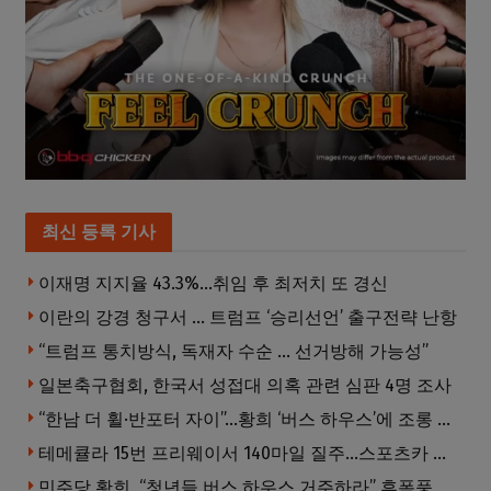
최신 등록 기사
이재명 지지율 43.3%…취임 후 최저치 또 경신
이란의 강경 청구서 … 트럼프 ‘승리선언’ 출구전략 난항
“트럼프 통치방식, 독재자 수순 … 선거방해 가능성”
일본축구협회, 한국서 성접대 의혹 관련 심판 4명 조사
“한남 더 휠·반포터 자이”…황희 ‘버스 하우스’에 조롱 쏟아져
테메큘라 15번 프리웨이서 140마일 질주…스포츠카 압수
민주당 황희, “청년들 버스 하우스 거주하라” 후폭풍